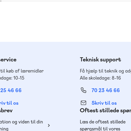
ervice
Teknisk support
 til køb af læremidler
Få hjælp til teknik og a
edage: 10-15
Alle skoledage: 8-16
 25 46 66
70 23 46 66
iv til os
Skriv til os
sbrev
Oftest stillede sp
ation og viden til din
Læs de oftest stillede
ning
spørgsmål til vores