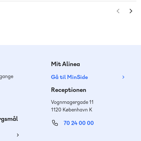
Mit Alinea
dgange
Gå til MinSide
Receptionen
Vognmagergade 11
1120 København K
ørgsmål
70 24 00 00