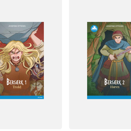
FAG
Dansk
NIVEAU
klasse
5. klasse
6. klasse
3. klasse
4. klasse
5. klasse
6. 
FORMAT
og
Flergangsbog
ISBN
771
9788723548788
-
+