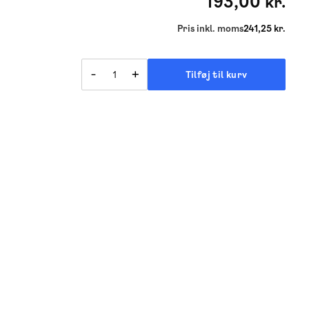
193,00 kr.
Pris inkl. moms
241,25 kr.
-
+
Tilføj til kurv