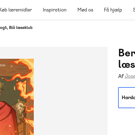
Køb læremidler
Inspiration
Mød os
Få hjælp
ogt, Blå læseklub
Ber
læs
Jos
Af
Hardc