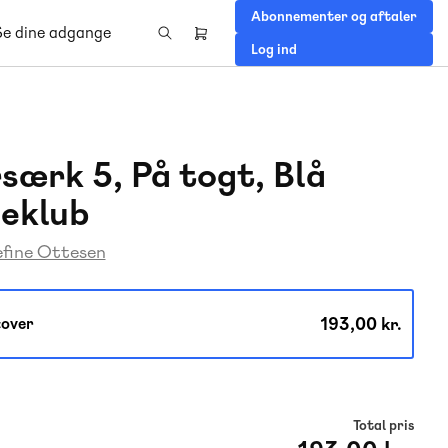
Abonnementer og aftaler
Se dine adgange
Header
Log ind
right
menu
særk 5, På togt, Blå
eklub
efine Ottesen
193,00 kr.
over
Total pris