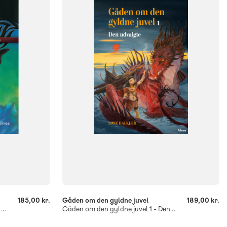
0. klasse
1. klasse
2. klasse
3. klasse
4. klasse
FORMAT
Flergangsbog
ISBN
9788723564955
-
+
185,00 kr.
Gåden om den gyldne juvel
189,00 kr.
The Lord of the Dragon 7. The Girl with the Falcon
Gåden om den gyldne juvel 1 - Den udvalgte, Blå læseklub