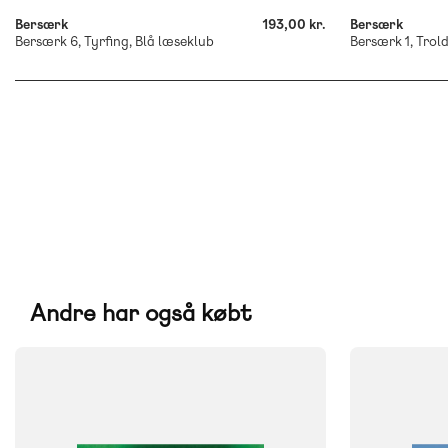
Bersærk
193,00 kr.
Bersærk
Bersærk 6, Tyrfing, Blå læseklub
Bersærk 1, Trold
Andre har også købt
FAG
FAG
Dansk
Dansk
NIVEAU
NIVEAU