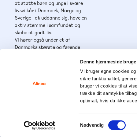
at støtte børn og unge i svære
livsvilkår i Danmark, Norge og
Sverige i at uddanne sig, have en
aktiv stemme i samfundet og
skabe et godt liv.
Vi hører også under et af
Danmarks største og førende
læringshuse,
Lindhardt og
Ringhof Uddannelse
, sammen
Denne hjemmeside bruger
med
Akademisk Forlag
,
Praxis
,
Vi bruger egne cookies og 
GoTutor
(herunder i
Norge
),
sikre funktionalitet, gener
Ordblindetræning
og
Forstå
.
bruger vi cookies til at vis
trække dit samtykke tilba
optimalt, hvis du ikke acc
© Alinea 2
Samtykkevalg
Nødvendig