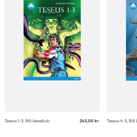
2. klasse
3. klasse
4. klasse
5. klasse
2. klasse
3. 
6. klasse
6. klasse
FORMAT
FORMAT
Flergangsbog
Flergangsb
ISBN
ISBN
9788723537652
9788723539
-
-
+
+
Teseus 1-3, Blå læseklub
245,00 kr.
Teseus 4-5, Blå