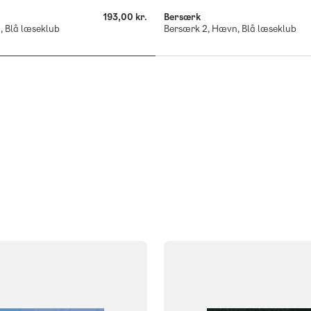
193,00 kr.
Bersærk
, Blå læseklub
Bersærk 2, Hævn, Blå læseklub
FAG
Engelske materialer
NIVEAU