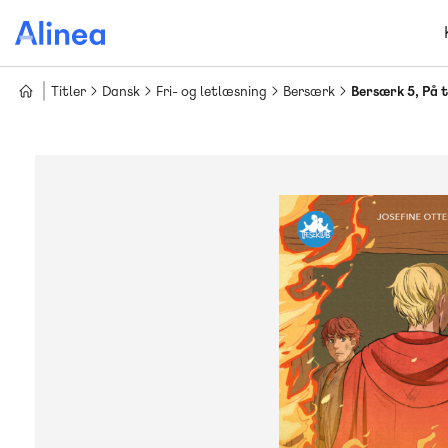
Gå
til
hovedindhold
Titler
Dansk
Fri- og letlæsning
Bersærk
Bersærk 5, På t