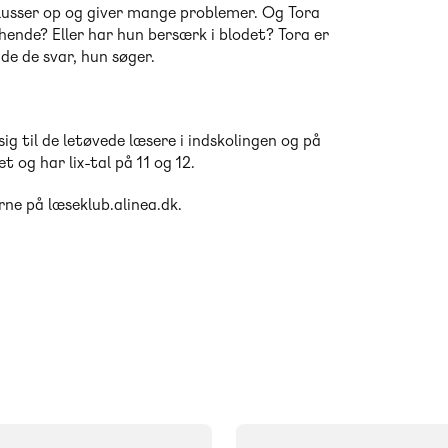
 blusser op og giver mange problemer. Og Tora
hende? Eller har hun bersærk i blodet? Tora er
nde de svar, hun søger.
ig til de letøvede læsere i indskolingen og på
og har lix-tal på 11 og 12.
ne på læseklub.alinea.dk.