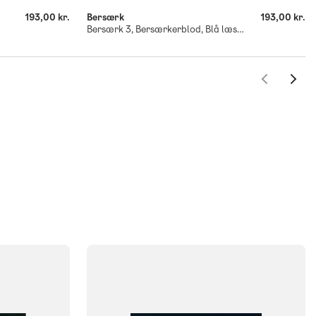
193,00 kr.
Bersærk
193,00 kr.
Bersærk 3, Bersærkerblod, Blå læseklub
FAG
Dansk
NIVEAU