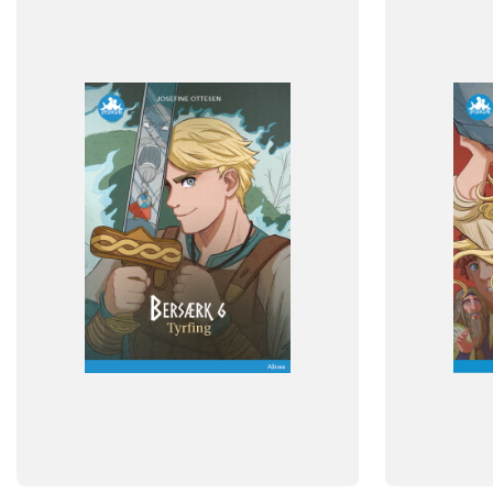
FAG
FAG
Dansk
Dansk
NIVEAU
NIVEAU
3. klasse
4. klasse
5. klasse
6. klasse
3. klasse
4. 
FORMAT
FORMAT
Flergangsbog
Flergangsb
ISBN
ISBN
9788723548825
9788723548
-
-
+
+