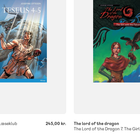
klasse
4. klasse
5. klasse
3. klasse
FORMAT
Flergangsbog
og
ISBN
9788723546869
687
-
+
 Læseklub
245,00 kr.
The lord of the dragon