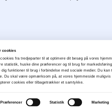
produkter, køb og lever
 cookies
cookies fra tredjeparter til at optimere dit besøg på vores hjem
ere statistik, huske dine præferencer og til brug for markedsføri
e dig funktioner til brug i forbindelse med sociale medier. Du kan t
ge. Du skal være opmærksom på, at vores hjemmeside muligvis 
epterer cookies eller tilbagetrækker et samtykke.
026
Cookie- & privatlivspolitik
Handelsbetingelser
CVR 76351910
Præferencer
Statistik
Marketing