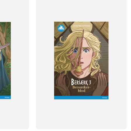
FAG
Dansk
NIVEAU
klasse
3. klasse
4. klasse
5. klasse
6. klasse
FORMAT
Flergangsbog
ISBN
9788723548795
-
+