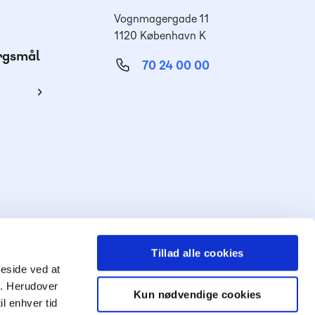
Vognmagergade 11
1120 København K
ørgsmål
70 24 00 00
ing
Tillad alle cookies
meside ved at
ng. Herudover
Kun nødvendige cookies
il enhver tid