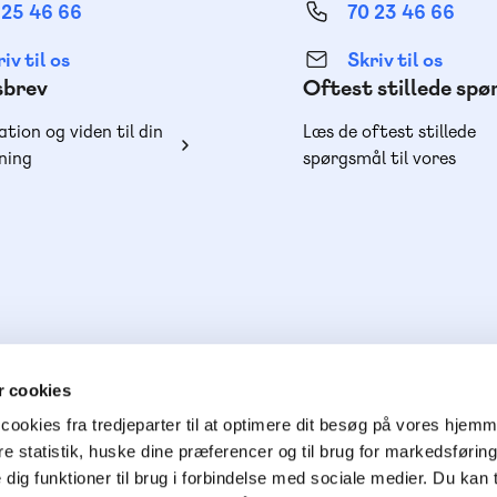
 25 46 66
70 23 46 66
iv til os
Skriv til os
sbrev
Oftest stillede sp
ation og viden til din
Læs de oftest stillede
ning
spørgsmål til vores
produkter, køb og lever
 cookies
cookies fra tredjeparter til at optimere dit besøg på vores hjem
ere statistik, huske dine præferencer og til brug for markedsføri
e dig funktioner til brug i forbindelse med sociale medier. Du kan t