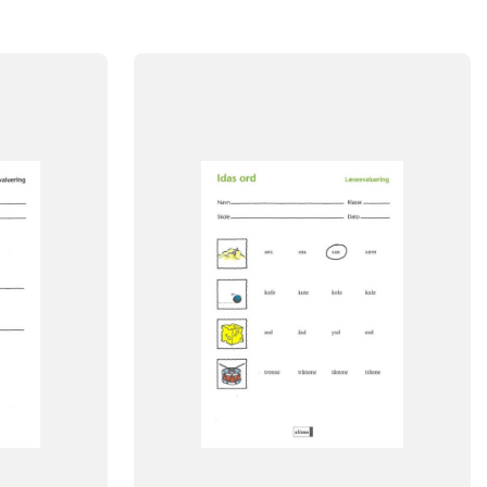
FAG
Dansk
FORMAT
Engangsbog
ISBN
9788723013965