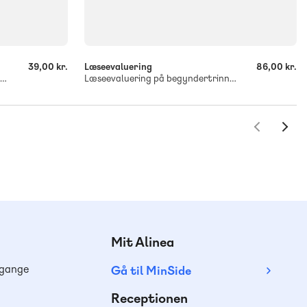
-
+
39,00 kr.
Læseevaluering
86,00 kr.
Læseevaluering på begyndertrinnet. Orddiktat
Læseevaluering på begyndertrinnet. Idas ord
Mit Alinea
dgange
Gå til MinSide
Receptionen