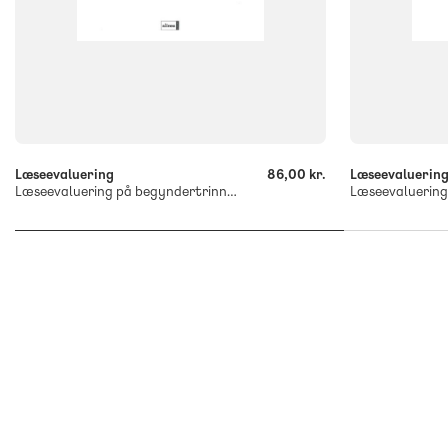
-
-
+
+
Læseevaluering
86,00 kr.
Læseevaluerin
Læseevaluering på begyndertrinnet. Ordlæs