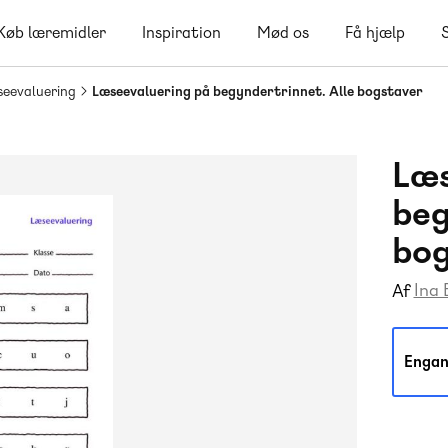
Køb læremidler
Inspiration
Mød os
Få hjælp
eevaluering
Læseevaluering på begyndertrinnet. Alle bogstaver
Læs
beg
bog
Ina
Af
Engan