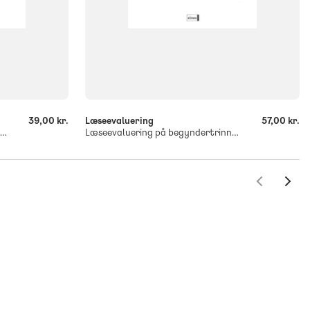
-
+
39,00 kr.
Læseevaluering
57,00 kr.
Læseevaluering på begyndertrinnet. Store bogstaver
Læseevaluering på begyndertrinnet. Sætningsdiktat