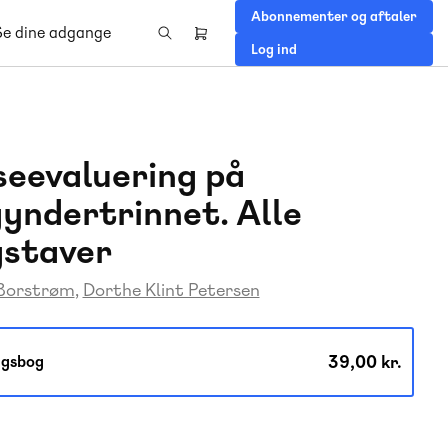
Abonnementer og aftaler
Se dine adgange
Header
Log ind
right
menu
eevaluering på
yndertrinnet. Alle
staver
 Borstrøm
Dorthe Klint Petersen
39,00 kr.
gsbog