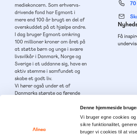
70
mediekoncern. Som erhvervs-
drivende fond har Egmont i
Skr
mere end 100 år brugt en del af
Nyhed
overskuddet på at hjælpe andre.
I dag bruger Egmont omkring
Få inspir
100 millioner kroner om året på
undervis
at støtte børn og unge i svære
livsvilkår i Danmark, Norge og
Sverige i at uddanne sig, have en
aktiv stemme i samfundet og
skabe et godt liv.
Vi hører også under et af
Danmarks største og førende
læringshuse,
Lindhardt og
Ringhof Uddannelse
, sammen
Denne hjemmeside bruger
med
Akademisk Forlag
,
Praxis
,
Vi bruger egne cookies og 
GoTutor
(herunder i
Norge
),
sikre funktionalitet, gener
Ordblindetræning
og
Forstå
.
bruger vi cookies til at vis