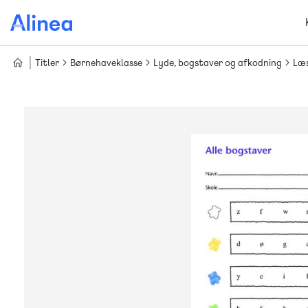
Gå
til
hovedindhold
Titler
Børnehaveklasse
Lyde, bogstaver og afkodning
Læs