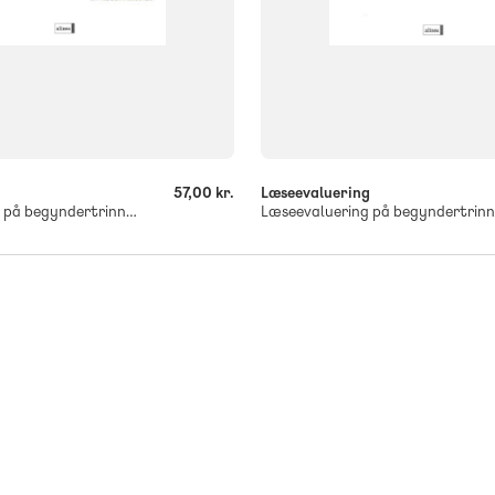
-
+
g
57,00 kr.
Læseevaluering
Læseevaluering på begyndertrinnet. Sætningslæs