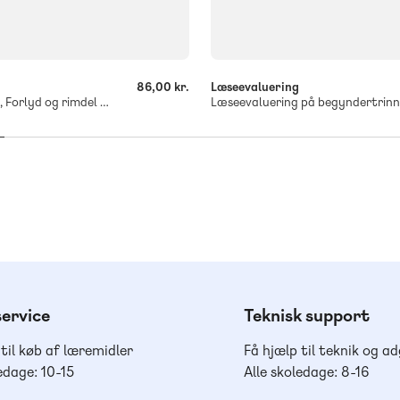
-
+
g
86,00 kr.
Læseevaluering
Læseevaluering, Forlyd og rimdel á 10 stk.
ervice
Teknisk support
 til køb af læremidler
Få hjælp til teknik og a
edage: 10-15
Alle skoledage: 8-16