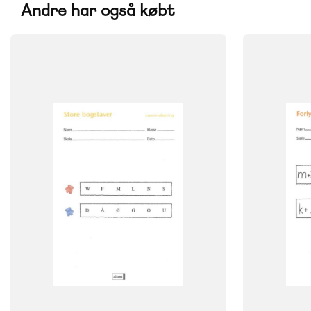
Andre har også købt
FAG
FAG
Dansk
Dansk
Børnehaveklasse
Børnehavekl
NIVEAU
NIVEAU
0. klasse
0. klasse
FORMAT
FORMAT
Engangsbog
Engangsbog
ISBN
ISBN
9788723013910
9788723013