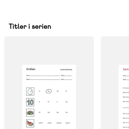
Titler i serien
FAG
FAG
Dansk
Dansk
FORMAT
NIVEAU
Engangsbog
2. klasse
ISBN
FORMAT
9788723013996
Engangsbog
ISBN
9788723014