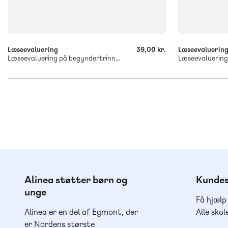
-
-
+
+
Læseevaluering
39,00 kr.
Læseevaluerin
Læseevaluering på begyndertrinnet. Store bogstaver
Alinea støtter børn og
Kundes
unge
Få hjælp
Alinea er en del af Egmont, der
Alle skol
er Nordens største