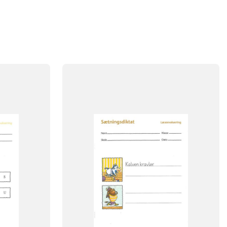
FAG
Dansk
NIVEAU
2. klasse
FORMAT
Engangsbog
ISBN
9788723014016