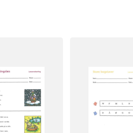
FAG
Dansk
Børnehaveklasse
NIVEAU
0. klasse
FORMAT
Engangsbog
009
ISBN
9788723013910