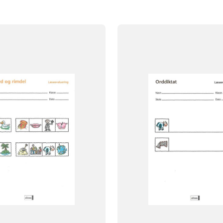
FAG
Dansk
asse
NIVEAU
1. klasse
FORMAT
Engangsbog
ISBN
9788723013958
927