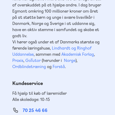
af overskuddet på at hjælpe andre. I dag bruger
Egmont omkring 100 millioner kroner om året
på at støtte børn og unge i svære livsvilkår i
Danmark, Norge og Sverige i at uddanne sig,
have en aktiv stemme i samfundet og skabe et
godt liv.
Vi hører også under et af Danmarks største og
førende læringshuse,
Lindhardt og Ringhof
Uddannelse
, sammen med
Akademisk Forlag
,
Praxis
,
GoTutor
(herunder i
Norge
),
Ordblindetræning
og
Forstå
.
Kundeservice
Få hjælp til køb af læremidler
Alle skoledage: 10-15
70 25 46 66