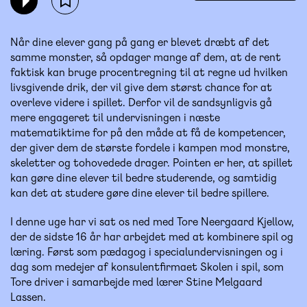
Når dine elever gang på gang er blevet dræbt af det
samme monster, så opdager mange af dem, at de rent
faktisk kan bruge procentregning til at regne ud hvilken
livsgivende drik, der vil give dem størst chance for at
overleve videre i spillet. Derfor vil de sandsynligvis gå
mere engageret til undervisningen i næste
matematiktime for på den måde at få de kompetencer,
der giver dem de største fordele i kampen mod monstre,
skeletter og tohovedede drager. Pointen er her, at spillet
kan gøre dine elever til bedre studerende, og samtidig
kan det at studere gøre dine elever til bedre spillere.
I denne uge har vi sat os ned med Tore Neergaard Kjellow,
der de sidste 16 år har arbejdet med at kombinere spil og
læring. Først som pædagog i specialundervisningen og i
dag som medejer af konsulentfirmaet Skolen i spil, som
Tore driver i samarbejde med lærer Stine Melgaard
Lassen.