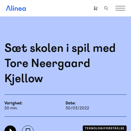
Gå
til
Header
hovedindhold
right
menu
Sæt skolen i spil med
Tore Neergaard
Kjellow
Varighed:
Date:
50 min.
30/03/2022
TEKNOLOGIFORSTÅELSE