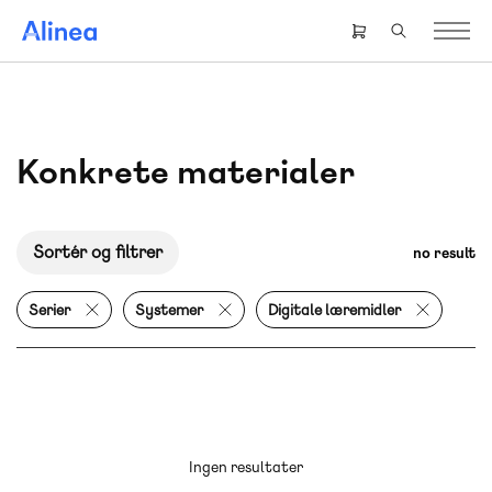
Gå
til
Header
hovedindhold
right
menu
Konkrete materialer
Sortér og filtrer
no result
Serier
Systemer
Digitale læremidler
Ingen resultater