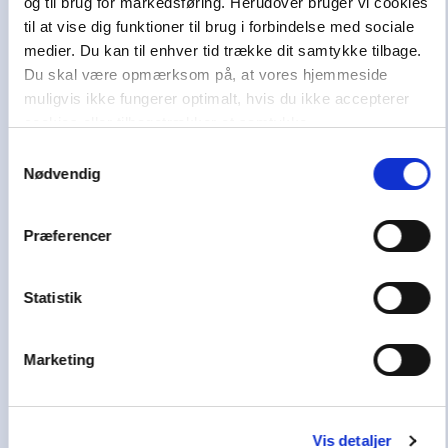
og til brug for markedsføring. Herudover bruger vi cookies
Danmark, Norge og Sverige i at uddanne sig,
til at vise dig funktioner til brug i forbindelse med sociale
have en aktiv stemme i samfundet og skabe et
medier. Du kan til enhver tid trække dit samtykke tilbage.
godt liv.
Du skal være opmærksom på, at vores hjemmeside
Vi hører også under et af Danmarks største og
muligvis ikke fungerer optimalt, hvis du ikke accepterer
førende læringshuse,
Lindhardt og Ringhof
cookies eller tilbagetrækker et samtykke.
Uddannelse
, sammen med
Akademisk Forlag
,
Samtykkevalg
Praxis
,
GoTutor
(herunder i
Norge
),
Nødvendig
Ordblindetræning
og
Forstå
.
Præferencer
Kundeservice
Få hjælp til køb af læremidler
Statistik
Alle skoledage: 10-15
70 25 46 66
Marketing
Skriv til os
Nyhedsbrev
Vis detaljer