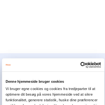
Alinea støtter børn og unge
Alinea er en del af Egmont, der er Nordens
Denne hjemmeside bruger cookies
største mediekoncern. Som erhvervs-drivende
fond har Egmont i mere end 100 år brugt en del
Vi bruger egne cookies og cookies fra tredjeparter til at
af overskuddet på at hjælpe andre. I dag bruger
optimere dit besøg på vores hjemmeside ved at sikre
Egmont omkring 100 millioner kroner om året
funktionalitet, generere statistik, huske dine præferencer
på at støtte børn og unge i svære livsvilkår i