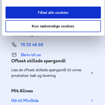
Få inspiration og viden til din undervisning
Tillad alle cookies
Teknisk support
Kun nødvendige cookies
Få hjælp til teknik og adgange
Alle skoledage: 8-16
70 23 46 66
Skriv til os
Oftest stillede spørgsmål
Læs de oftest stillede spørgsmål til vores
produkter, køb og levering
Mit Alinea
Gå til MinSide