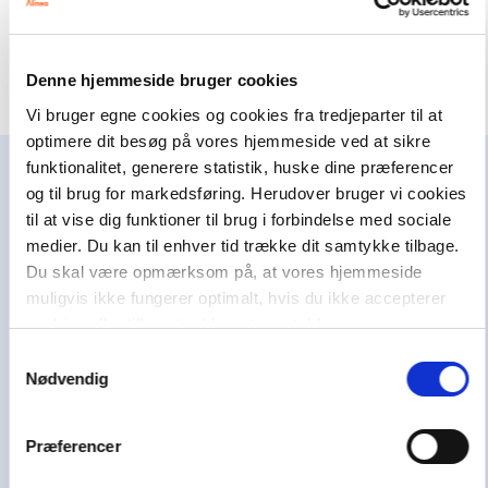
Denne hjemmeside bruger cookies
Vi bruger egne cookies og cookies fra tredjeparter til at
optimere dit besøg på vores hjemmeside ved at sikre
funktionalitet, generere statistik, huske dine præferencer
og til brug for markedsføring. Herudover bruger vi cookies
Alinea støtter børn og unge
til at vise dig funktioner til brug i forbindelse med sociale
Alinea er en del af Egmont, der er Nordens
medier. Du kan til enhver tid trække dit samtykke tilbage.
største mediekoncern. Som erhvervs-drivende
Du skal være opmærksom på, at vores hjemmeside
fond har Egmont i mere end 100 år brugt en del
muligvis ikke fungerer optimalt, hvis du ikke accepterer
af overskuddet på at hjælpe andre. I dag bruger
cookies eller tilbagetrækker et samtykke.
Egmont omkring 100 millioner kroner om året
Samtykkevalg
på at støtte børn og unge i svære livsvilkår i
Nødvendig
Danmark, Norge og Sverige i at uddanne sig,
have en aktiv stemme i samfundet og skabe et
Præferencer
godt liv.
Vi hører også under et af Danmarks største og