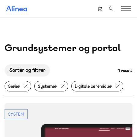
Gå
til
Header
hovedindhold
right
menu
Grundsystemer og portal
Sortér og filtrer
1 result
Serier
Systemer
Digitale læremidler
SYSTEM