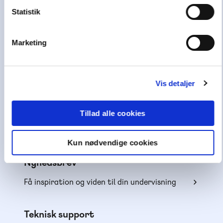
førende læringshuse,
Lindhardt og Ringhof
Statistik
Uddannelse
, sammen med
Akademisk Forlag
,
Praxis
,
GoTutor
(herunder i
Norge
),
Marketing
Ordblindetræning
og
Forstå
.
Kundeservice
Vis detaljer
Få hjælp til køb af læremidler
Alle skoledage: 10-15
Tillad alle cookies
70 25 46 66
Kun nødvendige cookies
Skriv til os
Nyhedsbrev
Få inspiration og viden til din undervisning
Teknisk support