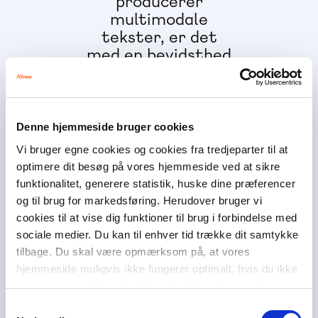
producerer
multimodale
tekster, er det
med en bevidsthed
om, hvordan de
forskellige
modaliteter spiller
sammen.
Denne hjemmeside bruger cookies
Vi bruger egne cookies og cookies fra tredjeparter til at
Forløbene i Gorilla
optimere dit besøg på vores hjemmeside ved at sikre
skaber motivation
funktionalitet, generere statistik, huske dine præferencer
og engagement
og til brug for markedsføring. Herudover bruger vi
gennem tekster og
cookies til at vise dig funktioner til brug i forbindelse med
emner, som er i
sociale medier. Du kan til enhver tid trække dit samtykke
øjenhøjde med
tilbage. Du skal være opmærksom på, at vores
eleverne, fx
hjemmeside muligvis ikke fungerer optimalt, hvis du ikke
arbejder eleverne
accepterer cookies eller tilbagetrækker et samtykke.
med YouTube,
Samtykkevalg
Anders