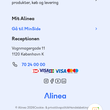
produkter, køb og levering
Mit Alinea
Gå til MinSide
Receptionen
Vognmagergade 11
1120 København K
70 24 00 00
Mød
os
© Alinea 2026
Cookie- & privatlivspolitik
Handelsbetingelser