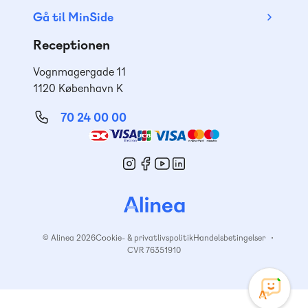
Gå til MinSide
Receptionen
Vognmagergade 11
1120 København K
70 24 00 00
Mød
os
© Alinea 2026
Cookie- & privatlivspolitik
Handelsbetingelser
CVR 76351910