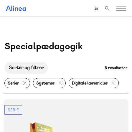
Gå
til
Header
hovedindhold
right
menu
Specialpædagogik
Sortér og filtrer
6 resultater
Serier
Systemer
Digitale læremidler
SERIE