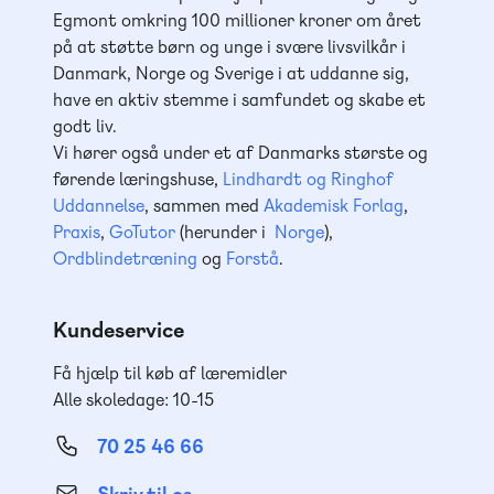
Egmont omkring 100 millioner kroner om året
på at støtte børn og unge i svære livsvilkår i
Danmark, Norge og Sverige i at uddanne sig,
have en aktiv stemme i samfundet og skabe et
godt liv.
Vi hører også under et af Danmarks største og
førende læringshuse,
Lindhardt og Ringhof
Uddannelse
, sammen med
Akademisk Forlag
,
Praxis
,
GoTutor
(herunder i
Norge
),
Ordblindetræning
og
Forstå
.
Kundeservice
Få hjælp til køb af læremidler
Alle skoledage: 10-15
70 25 46 66
Skriv til os