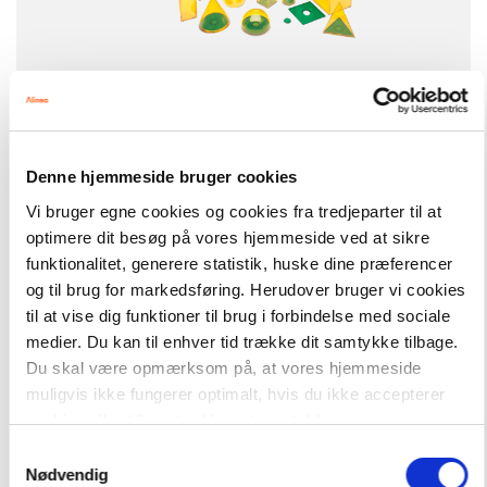
Denne hjemmeside bruger cookies
Vi bruger egne cookies og cookies fra tredjeparter til at
optimere dit besøg på vores hjemmeside ved at sikre
funktionalitet, generere statistik, huske dine præferencer
og til brug for markedsføring. Herudover bruger vi cookies
til at vise dig funktioner til brug i forbindelse med sociale
Konkrete materialer
0. klasse-9. klasse
medier. Du kan til enhver tid trække dit samtykke tilbage.
Du skal være opmærksom på, at vores hjemmeside
muligvis ikke fungerer optimalt, hvis du ikke accepterer
cookies eller tilbagetrækker et samtykke.
SERIE
Samtykkevalg
Nødvendig