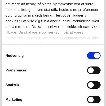
optimere dit besøg på vores hjemmeside ved at sikre
ISBN
9788723009302
funktionalitet, generere statistik, huske dine præferencer
og til brug for markedsføring. Herudover bruger vi
cookies til at vise dig funktioner til brug i forbindelse med
sociale medier. Du kan til enhver tid trække dit samtykke
tilbage. Du skal være opmærksom på, at vores
hjemmeside muligvis ikke fungerer optimalt, hvis du ikke
accepterer cookies eller tilbagetrækker et samtykke.
Samtykkevalg
Nødvendig
-
+
Præferencer
Prøvesæt/færdighedsregning
62,00 kr.
Prøvesæt i matematikfærdigheder, 6.kl.
Statistik
Marketing
FAG
Matematik