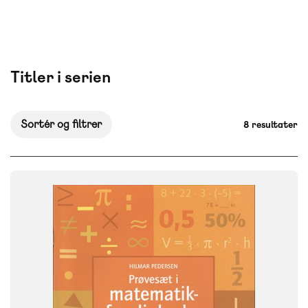
Titler i serien
Sortér og filtrer
8 resultater
FAG
Matematik
NIVEAU
10. klasse
FORMAT
Engangsbog
ISBN