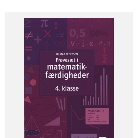
FAG
Matematik
NIVEAU
4. klasse
FORMAT
Engangsbog
ISBN
9788723023063