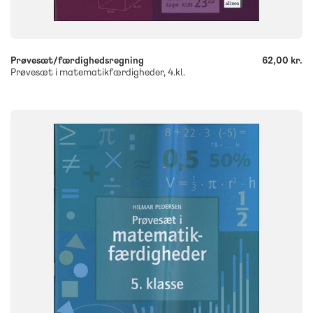
-
+
Prøvesæt/færdighedsregning
62,00 kr.
Prøvesæt i matematikfærdigheder, 4.kl.
FAG
Matematik
NIVEAU
5. klasse
FORMAT
Engangsbog
ISBN
9788723020024