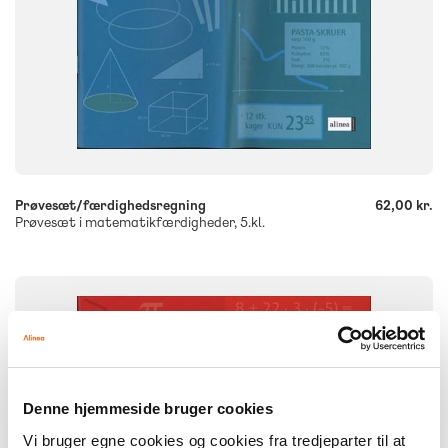
-
+
Prøvesæt/færdighedsregning
62,00 kr.
Prøvesæt i matematikfærdigheder, 5.kl.
FAG
Matematik
NIVEAU
6. klasse
Denne hjemmeside bruger cookies
FORMAT
Engangsbog
Vi bruger egne cookies og cookies fra tredjeparter til at