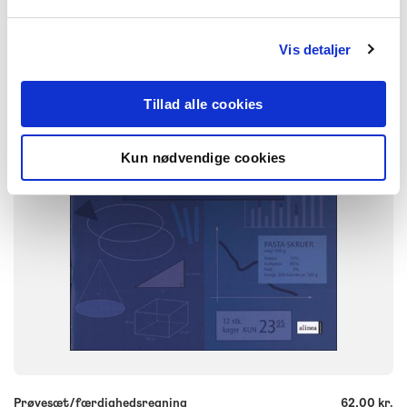
NIVEAU
7. klasse
Vis detaljer
FORMAT
Engangsbog
Tillad alle cookies
ISBN
9788723001191
Kun nødvendige cookies
-
+
Prøvesæt/færdighedsregning
62,00 kr.