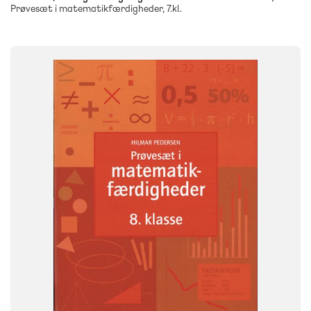
Prøvesæt i matematikfærdigheder, 7.kl.
FAG
Matematik
NIVEAU
8. klasse
FORMAT
Engangsbog
ISBN
9788723003713