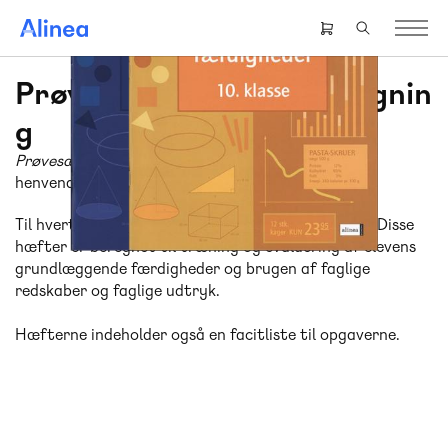
Gå
til
Header
hovedindhold
right
menu
Prøvesæt/færdighedsregnin
g
Prøvesæt i matematikfærdigheder
er en serie, der
henvender sig til 3.-10. klasse.
Til hvert klassetrin er der udgivet en engangsbog. Disse
hæfter er beregnet til træning og evaluering af elevens
grundlæggende færdigheder og brugen af faglige
redskaber og faglige udtryk.
Hæfterne indeholder også en facitliste til opgaverne.