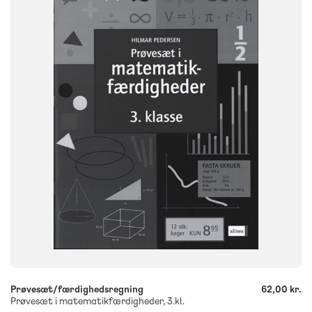
NIVEAU
3. klasse
FORMAT
Engangsbog
ISBN
9788723032638
-
+
Prøvesæt/færdighedsregning
62,00 kr.
Prøvesæt i matematikfærdigheder, 3.kl.