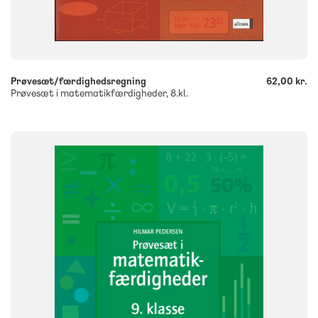
-
+
Prøvesæt/færdighedsregning
62,00 kr.
Prøvesæt i matematikfærdigheder, 8.kl.
FAG
Matematik
NIVEAU
9. klasse
FORMAT
Engangsbog
ISBN
9788723535702