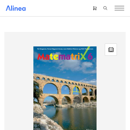
Gå
til
Header
hovedindhold
right
menu