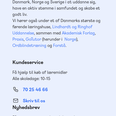
Danmark, Norge og Sverige i at uddanne sig,
have en aktiv stemme i samfundet og skabe et
godt liv.
Vi hører også under et af Danmarks største og
førende læringshuse,
Lindhardt og Ringhof
Uddannelse
, sammen med
Akademisk Forlag
,
Praxis
,
GoTutor
(herunder i
Norge
),
Ordblindetræning
og
Forstå
.
Kundeservice
Få hjælp til køb af læremidler
Alle skoledage: 10-15
70 25 46 66
Skriv til os
Nyhedsbrev