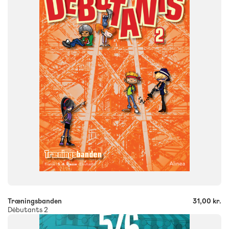
FORMAT
Engangsbog
ISBN
9788723523471
-
+
Træningsbanden
31,00 kr.
Débutants 2