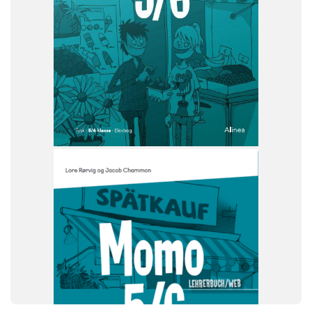
SYSTEM
Momo
FAG
Tysk
NIVEAU
5. klasse
6. klasse