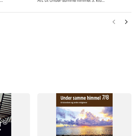
Alt til Under samme himmel 2. klasse
Alt til Under samme himmel 3. klasse
SYSTEM
Under samme himmel
FAG
Kristendomskundskab
NIVEAU