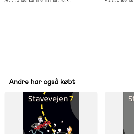
Alt til Under samme himmel 7.-8. klasse
Andre har også købt
FAG
FAG
Dansk
Dansk
NIVEAU
NIVEAU
9. klasse
7. klasse