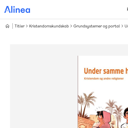
Gå
til
hovedindhold
Titler
Kristendomskundskab
Grundsystemer og portal
U