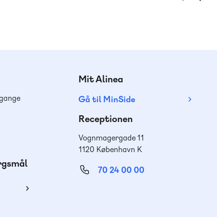
Mit Alinea
dgange
Gå til MinSide
Receptionen
Vognmagergade 11
1120 København K
ørgsmål
70 24 00 00
ing