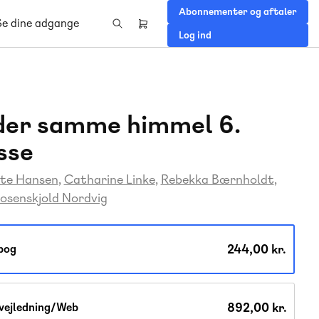
Abonnementer og aftaler
Se dine adgange
Header
Log ind
right
menu
er samme himmel 6.
sse
te Hansen
Catharine Linke
Rebekka Bærnholdt
osenskjold Nordvig
244,00 kr.
bog
892,00 kr.
vejledning/Web