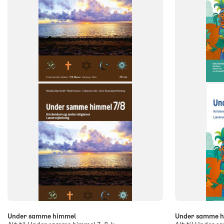
FAG
FAG
Kristendomskundskab
Kristendom
Kristendom
NIVEAU
7. klasse
8. klasse
9. klasse
NIVEAU
4. klasse
Under samme himmel
Under samme 