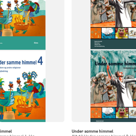
FAG
skundskab
Kristendomskundskab
Kristendom
NIVEAU
2. klasse
himmel
Under samme himmel