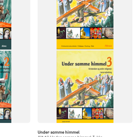
FAG
Kristendomskundskab
Kristendom
NIVEAU
3. klasse
Under samme himmel