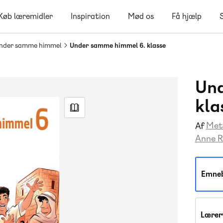
Køb læremidler
Inspiration
Mød os
Få hjælp
nder samme himmel
Under samme himmel 6. klasse
Und
kla
Met
Af
Anne R
Emne
Lærer