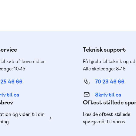
ervice
Teknisk support
 til køb af læremidler
Få hjælp til teknik og a
edage: 10-15
Alle skoledage: 8-16
 25 46 66
70 23 46 66
iv til os
Skriv til os
sbrev
Oftest stillede sp
ation og viden til din
Læs de oftest stillede
ning
spørgsmål til vores
produkter, køb og lever