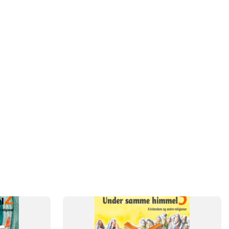
SYSTEM
Under samme himmel