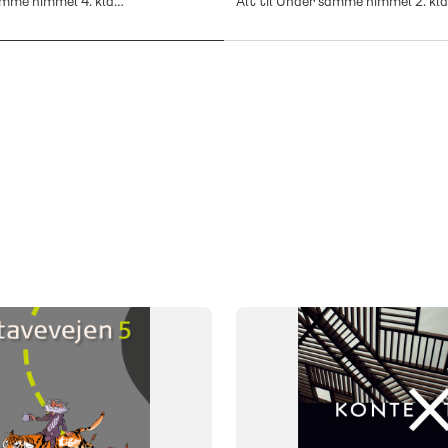
Alt til Under samme himmel 4. klasse
SYSTEM
KonteXt+
FAG
Matematik
NIVEAU