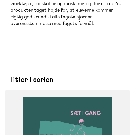
værktøjer, redskaber og maskiner, og der er i de 40
produkter taget højde for, at eleverne kommer
rigtig godt rundt i alle fagets hjørner i
overensstemmelse med fagets formål.
Titler i serien
FAG
Idræt
NIVEAU
1. klasse
2. klasse
3. klasse
4. klasse
5. klasse
6. klasse
7. klasse
8. klasse
9. klasse