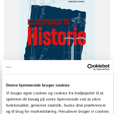
NIVEAU
7. klasse
8. klasse
9. klasse
FORMAT
Flergangsbog
ISBN
9788723573575
Denne hjemmeside bruger cookies
-
+
Vi bruger egne cookies og cookies fra tredjeparter til at
optimere dit besøg på vores hjemmeside ved at sikre
funktionalitet, generere statistik, huske dine præferencer
Sæt i gang
565,00 kr.
Sæt i gang: Kildeopgaver til historie
og til brug for markedsføring. Herudover bruger vi cookies