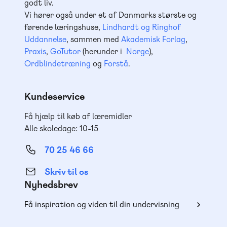
godt liv.
Vi hører også under et af Danmarks største og
førende læringshuse,
Lindhardt og Ringhof
Uddannelse
, sammen med
Akademisk Forlag
,
Praxis
,
GoTutor
(herunder i
Norge
),
Ordblindetræning
og
Forstå
.
Kundeservice
Få hjælp til køb af læremidler
Alle skoledage: 10-15
70 25 46 66
Skriv til os
Nyhedsbrev
Få inspiration og viden til din undervisning