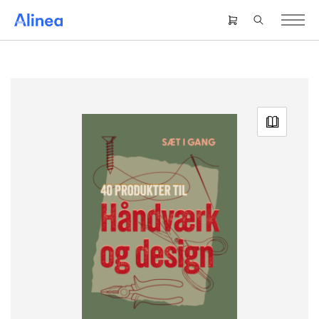
Gå
til
Header
hovedindhold
right
menu