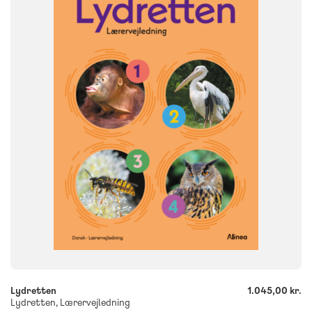
NIVEAU
4. klasse
5. klasse
6. klasse
FORMAT
Lærervejledning
ISBN
9788723548474
-
+
Lydretten
1.045,00 kr.
Lydretten, Lærervejledning