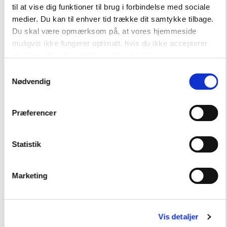
til at vise dig funktioner til brug i forbindelse med sociale
medier. Du kan til enhver tid trække dit samtykke tilbage.
Hent flere
Du skal være opmærksom på, at vores hjemmeside
muligvis ikke fungerer optimalt, hvis du ikke accepterer
cookies eller tilbagetrækker et samtykke.
Samtykkevalg
Nødvendig
Præferencer
Andre har også købt
Statistik
FAG
Marketing
Dansk
FORMAT
Engangsbog
Vis detaljer
ISBN