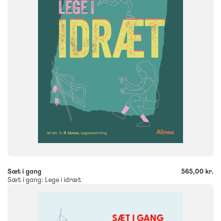
FORMAT
Flergangsbog
ISBN
9788723573568
-
+
Sæt i gang
565,00 kr.
Sæt i gang: Lege i idræt
FAG
Historie