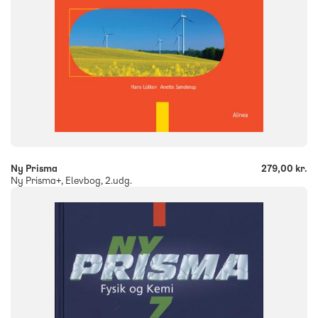
9788723040015
-
+
Ny Prisma
279,00 kr.
Ny Prisma+, Elevbog, 2.udg.
SYSTEM
Ny Prisma
FAG
Fysik/kemi
NIVEAU
7. klasse