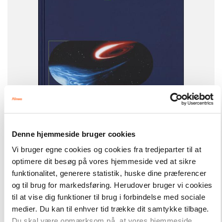
FORMAT
i-bog, abonnement
ISBN
9788723521590
Denne hjemmeside bruger cookies
Vi bruger egne cookies og cookies fra tredjeparter til at
Ny Prisma
1.400,00 kr.
optimere dit besøg på vores hjemmeside ved at sikre
Ny Prisma 7, i-bog
funktionalitet, generere statistik, huske dine præferencer
og til brug for markedsføring. Herudover bruger vi cookies
Hent flere
til at vise dig funktioner til brug i forbindelse med sociale
medier. Du kan til enhver tid trække dit samtykke tilbage.
Du skal være opmærksom på, at vores hjemmeside