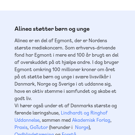
Alinea støtter børn og unge
Alinea er en del af Egmont, der er Nordens
største mediekoncern. Som erhvervs-drivende
fond har Egmont i mere end 100 år brugt en del
af overskuddet på at hjælpe andre. I dag bruger
Egmont omkring 100 millioner kroner om året
på at støtte børn og unge i svære livsvilkår i
Danmark, Norge og Sverige i at uddanne sig,
have en aktiv stemme i samfundet og skabe et
godt liv.
Vi hører også under et af Danmarks største og
førende læringshuse,
Lindhardt og Ringhof
Uddannelse
, sammen med
Akademisk Forlag
,
Praxis
,
GoTutor
(herunder i
Norge
),
Ordblindetræning
og
Forstå
.