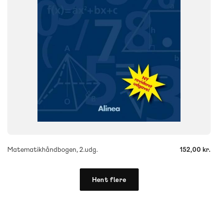
ISBN
9788723041227
-
+
Matematikhåndbogen, 2.udg.
152,00 kr.
Hent flere