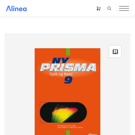
Gå
til
Header
hovedindhold
right
menu