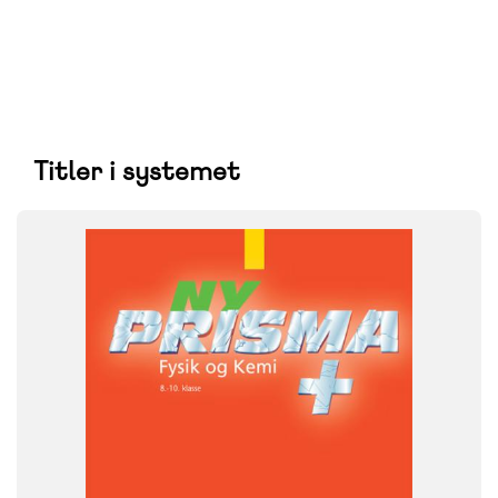
Titler i systemet
SYSTEM
Ny Prisma
FAG
Fysik/kemi
Fysik-kemi
NIVEAU
7. klasse
8. klasse
9. klasse
FORMAT
Flergangsbog
ISBN