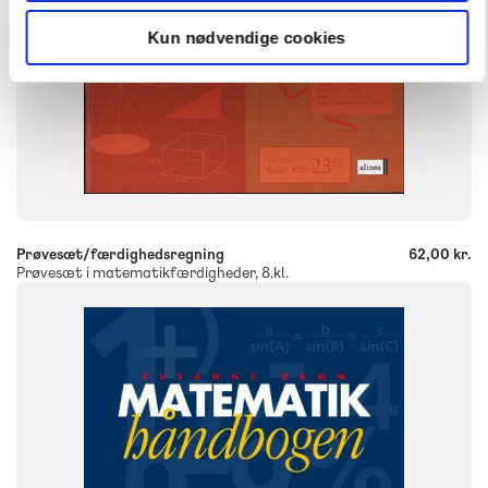
Kun nødvendige cookies
-
+
Prøvesæt/færdighedsregning
62,00 kr.
Prøvesæt i matematikfærdigheder, 8.kl.
FAG
Matematik
NIVEAU
7. klasse
8. klasse
9. klasse
10. klasse
FORMAT
Flergangsbog