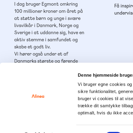
I dag bruger Egmont omkring
Få inspir
100 millioner kroner om året på
undervis
at støtte børn og unge i svære
livsvilkår i Danmark, Norge og
Sverige i at uddanne sig, have en
aktiv stemme i samfundet og
skabe et godt liv.
Vi hører også under et af
Danmarks største og førende
læringshuse,
Lindhardt og
Ringhof Uddannelse
, sammen
Denne hjemmeside bruger
med
Akademisk Forlag
,
Praxis
,
Vi bruger egne cookies og 
GoTutor
(herunder i
Norge
),
sikre funktionalitet, gener
Ordblindetræning
og
Forstå
.
bruger vi cookies til at vis
trække dit samtykke tilba
optimalt, hvis du ikke acc
© Alinea 2
Samtykkevalg