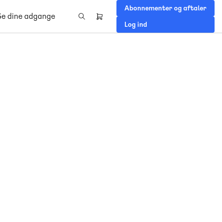
Abonnementer og aftaler
Se dine adgange
Header
Log ind
right
menu