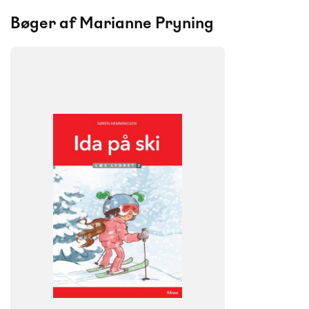
Bøger af Marianne Pryning
FAG
Dansk
NIVEAU
0. klasse
1. klasse
2. klasse
3. klasse
FORMAT
Flergangsbog
ISBN
9788723573919