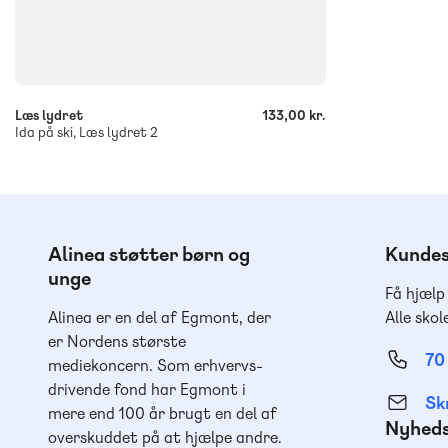
-
+
Læs lydret
133,00 kr.
Ida på ski, Læs lydret 2
Alinea støtter børn og
Kundes
unge
Få hjælp
Alinea er en del af Egmont, der
Alle skol
er Nordens største
70
mediekoncern. Som erhvervs-
drivende fond har Egmont i
Skr
mere end 100 år brugt en del af
Nyhed
overskuddet på at hjælpe andre.