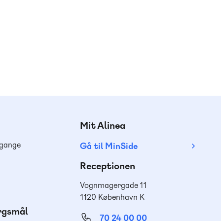
Mit Alinea
dgange
Gå til MinSide
Receptionen
Vognmagergade 11
1120 København K
ørgsmål
70 24 00 00