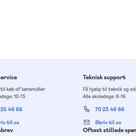
ervice
Teknisk support
 til køb af læremidler
Få hjælp til teknik og a
edage: 10-15
Alle skoledage: 8-16
 25 46 66
70 23 46 66
iv til os
Skriv til os
sbrev
Oftest stillede sp