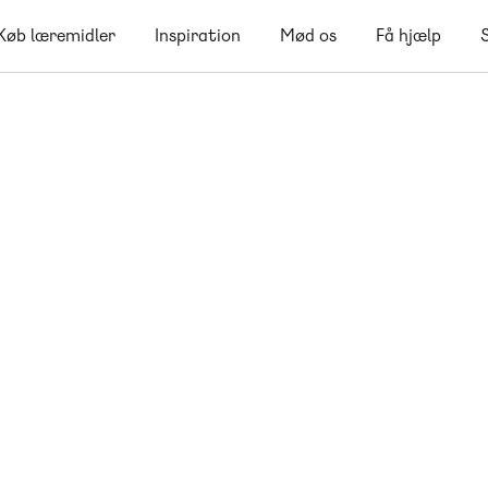
Køb læremidler
Inspiration
Mød os
Få hjælp