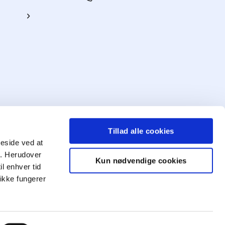
ing
Tillad alle cookies
meside ved at
ng. Herudover
Kun nødvendige cookies
il enhver tid
Mød
ikke fungerer
os