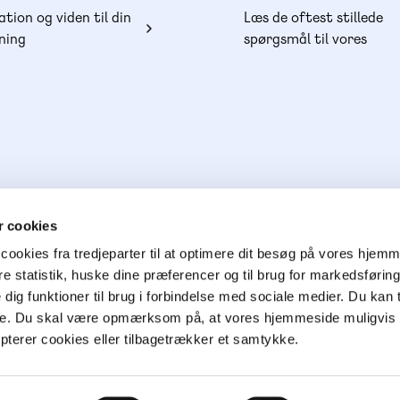
ation og viden til din
Læs de oftest stillede
ning
spørgsmål til vores
produkter, køb og lever
 cookies
cookies fra tredjeparter til at optimere dit besøg på vores hjem
ere statistik, huske dine præferencer og til brug for markedsføri
e dig funktioner til brug i forbindelse med sociale medier. Du kan t
ge. Du skal være opmærksom på, at vores hjemmeside muligvis 
epterer cookies eller tilbagetrækker et samtykke.
026
Cookie- & privatlivspolitik
Handelsbetingelser
CVR 76351910