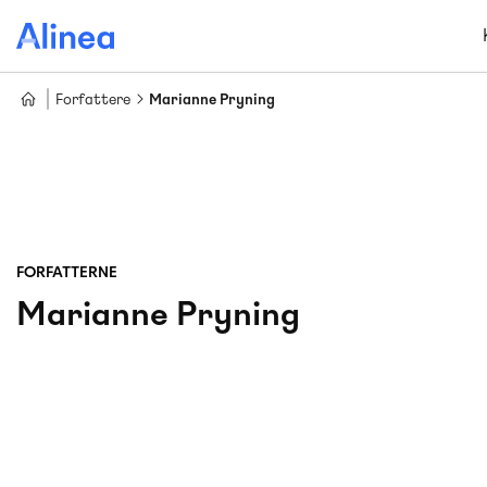
Gå
til
hovedindhold
Forfattere
Marianne Pryning
FORFATTERNE
Marianne Pryning