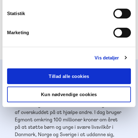
-
+
Statistik
Læs lydret
133,00 kr.
Marketing
Nova og Nor ser på dyr, Læs Lydret 3
Vis detaljer
Tillad alle cookies
Alinea støtter børn og unge
Alinea er en del af Egmont, der er Nordens
Kun nødvendige cookies
største mediekoncern. Som erhvervs-drivende
fond har Egmont i mere end 100 år brugt en del
af overskuddet på at hjælpe andre. I dag bruger
Egmont omkring 100 millioner kroner om året
på at støtte børn og unge i svære livsvilkår i
Danmark, Norge og Sverige i at uddanne sig,