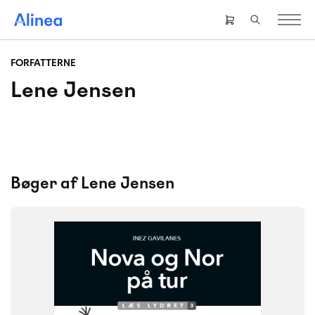
Gå
til
Header
hovedindhold
right
menu
FORFATTERNE
Lene Jensen
Bøger af Lene Jensen
FAG
Dansk
NIVEAU
0. klasse
1. klasse
2. klasse
3. klasse
FORMAT