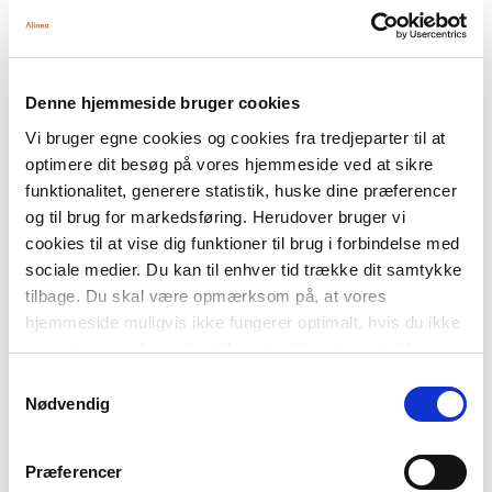
Fy for kål, Nova og Nor, Læs Lydret 3
FAG
Denne hjemmeside bruger cookies
Dansk
Vi bruger egne cookies og cookies fra tredjeparter til at
NIVEAU
0. klasse
1. klasse
2. klasse
3. klasse
optimere dit besøg på vores hjemmeside ved at sikre
funktionalitet, generere statistik, huske dine præferencer
FORMAT
Flergangsbog
og til brug for markedsføring. Herudover bruger vi
cookies til at vise dig funktioner til brug i forbindelse med
ISBN
sociale medier. Du kan til enhver tid trække dit samtykke
9788723579126
tilbage. Du skal være opmærksom på, at vores
hjemmeside muligvis ikke fungerer optimalt, hvis du ikke
accepterer cookies eller tilbagetrækker et samtykke.
Samtykkevalg
Nødvendig
Præferencer