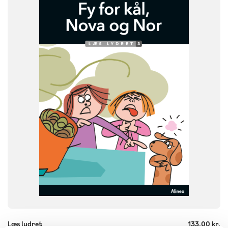
NIVEAU
0. klasse
1. klasse
2. klasse
3. klasse
FORMAT
Flergangsbog
ISBN
9788723579102
-
+
Læs lydret
133,00 kr.