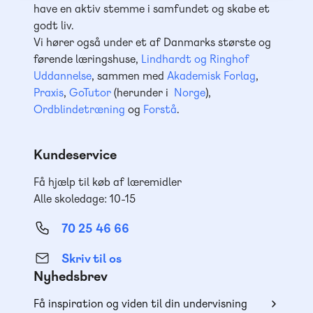
have en aktiv stemme i samfundet og skabe et
godt liv.
Vi hører også under et af Danmarks største og
førende læringshuse,
Lindhardt og Ringhof
Uddannelse
, sammen med
Akademisk Forlag
,
Praxis
,
GoTutor
(herunder i
Norge
),
Ordblindetræning
og
Forstå
.
Kundeservice
Få hjælp til køb af læremidler
Alle skoledage: 10-15
70 25 46 66
Skriv til os
Nyhedsbrev
Få inspiration og viden til din undervisning