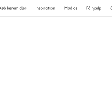
Køb læremidler
Inspiration
Mød os
Få hjælp