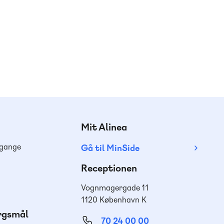
Mit Alinea
dgange
Gå til MinSide
Receptionen
Vognmagergade 11
1120 København K
ørgsmål
70 24 00 00