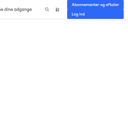
Abonnementer og aftaler
Se dine adgange
Header
Log ind
right
menu