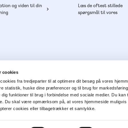
ation og viden til din
Læs de oftest stillede
ning
spørgsmål til vores
produkter, køb og lever
 cookies
cookies fra tredjeparter til at optimere dit besøg på vores hjem
ere statistik, huske dine præferencer og til brug for markedsføri
e dig funktioner til brug i forbindelse med sociale medier. Du kan t
ge. Du skal være opmærksom på, at vores hjemmeside muligvis 
epterer cookies eller tilbagetrækker et samtykke.
026
Cookie- & privatlivspolitik
Handelsbetingelser
CVR 76351910