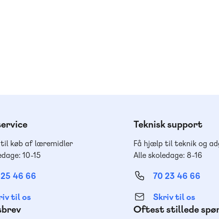
ervice
Teknisk support
 til køb af læremidler
Få hjælp til teknik og a
edage: 10-15
Alle skoledage: 8-16
 25 46 66
70 23 46 66
iv til os
Skriv til os
sbrev
Oftest stillede sp