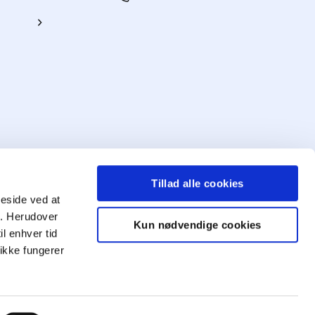
ing
Tillad alle cookies
meside ved at
ng. Herudover
Kun nødvendige cookies
il enhver tid
Mød
ikke fungerer
os