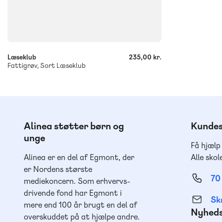
-
+
Læseklub
235,00 kr.
Fattigrøv, Sort Læseklub
Alinea støtter børn og
Kundes
unge
Få hjælp
Alinea er en del af Egmont, der
Alle skol
er Nordens største
70
mediekoncern. Som erhvervs-
drivende fond har Egmont i
Skr
mere end 100 år brugt en del af
Nyhed
overskuddet på at hjælpe andre.