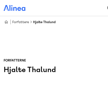
Gå
til
hovedindhold
Forfattere
Hjalte Thalund
FORFATTERNE
Hjalte Thalund