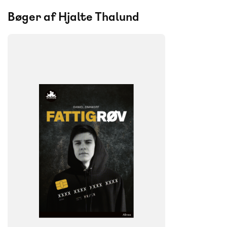
Bøger af Hjalte Thalund
FAG
Dansk
NIVEAU
6. klasse
7. klasse
8. klasse
9. klasse
FORMAT
Flergangsbog
ISBN
9788723549044