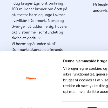
I dag bruger Egmont omkring
Få inspir
100 millioner kroner om året på
undervis
at støtte børn og unge i svære
livsvilkår i Danmark, Norge og
Sverige i at uddanne sig, have en
aktiv stemme i samfundet og
skabe et godt liv.
Vi hører også under et af
Danmarks største og førende
læringshuse,
Lindhardt og
Ringhof Uddannelse
, sammen
Denne hjemmeside bruger
med
Akademisk Forlag
,
Praxis
,
Vi bruger egne cookies og 
GoTutor
(herunder i
Norge
),
sikre funktionalitet, gener
Ordblindetræning
og
Forstå
.
bruger vi cookies til at vis
trække dit samtykke tilba
optimalt, hvis du ikke acc
© Alinea 2
Samtykkevalg