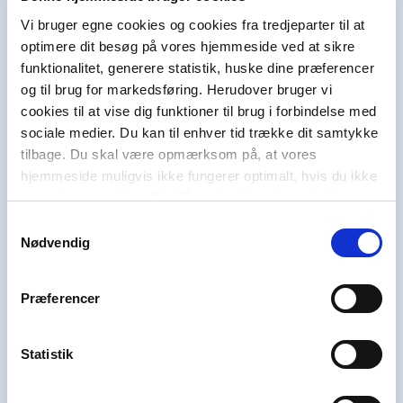
Vi bruger egne cookies og cookies fra tredjeparter til at
optimere dit besøg på vores hjemmeside ved at sikre
Alinea støtter børn og unge
funktionalitet, generere statistik, huske dine præferencer
Alinea er en del af Egmont, der er Nordens
og til brug for markedsføring. Herudover bruger vi
største mediekoncern. Som erhvervs-drivende
cookies til at vise dig funktioner til brug i forbindelse med
fond har Egmont i mere end 100 år brugt en del
sociale medier. Du kan til enhver tid trække dit samtykke
af overskuddet på at hjælpe andre. I dag bruger
tilbage. Du skal være opmærksom på, at vores
Egmont omkring 100 millioner kroner om året
hjemmeside muligvis ikke fungerer optimalt, hvis du ikke
på at støtte børn og unge i svære livsvilkår i
accepterer cookies eller tilbagetrækker et samtykke.
Danmark, Norge og Sverige i at uddanne sig,
Samtykkevalg
have en aktiv stemme i samfundet og skabe et
Nødvendig
godt liv.
Vi hører også under et af Danmarks største og
Præferencer
førende læringshuse,
Lindhardt og Ringhof
Uddannelse
, sammen med
Akademisk Forlag
,
Praxis
,
GoTutor
(herunder i
Norge
),
Statistik
Ordblindetræning
og
Forstå
.