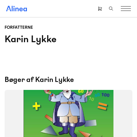
Gå
til
Header
hovedindhold
right
menu
FORFATTERNE
Karin Lykke
Bøger af Karin Lykke
SYSTEM
Matematrix
FAG
Matematik
NIVEAU