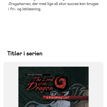
Drageherren
, der med lige så stor succes kan bruges
i fri- og letlæsning.
Titler i serien
FAG
Engelske materialer
NIVEAU
3. klasse
FORMAT
Flergangsbog