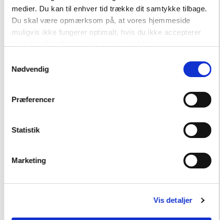
Hent flere
medier. Du kan til enhver tid trække dit samtykke tilbage.
Du skal være opmærksom på, at vores hjemmeside
muligvis ikke fungerer optimalt, hvis du ikke accepterer
cookies eller tilbagetrækker et samtykke.
Samtykkevalg
Nødvendig
Præferencer
Andre har også købt
Statistik
FAG
Engelske materialer
Marketing
NIVEAU
3. klasse
FORMAT
Vis detaljer
Flergangsbog
ISBN