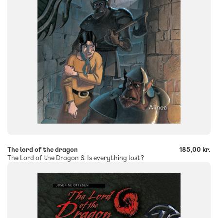
ISBN
9788723543844
-
+
The lord of the dragon
185,00 kr.
The Lord of the Dragon 6. Is everything lost?
FAG
Engelske materialer
NIVEAU
3. klasse