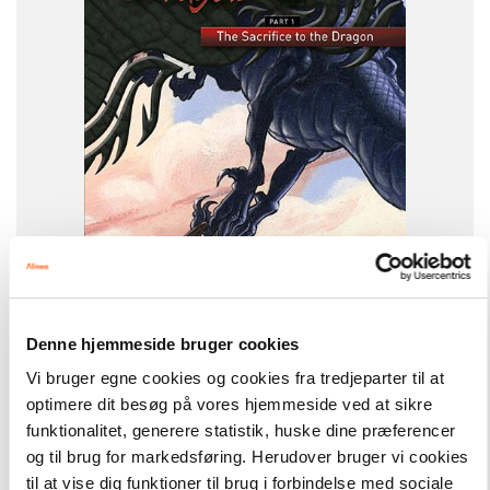
FORMAT
Flergangsbog
ISBN
9788773698938
-
+
Denne hjemmeside bruger cookies
Vi bruger egne cookies og cookies fra tredjeparter til at
optimere dit besøg på vores hjemmeside ved at sikre
The lord of the dragon
179,00 kr.
funktionalitet, generere statistik, huske dine præferencer
The Lord of the Dragon 1. The Sacrifice to the Dragon
og til brug for markedsføring. Herudover bruger vi cookies
til at vise dig funktioner til brug i forbindelse med sociale