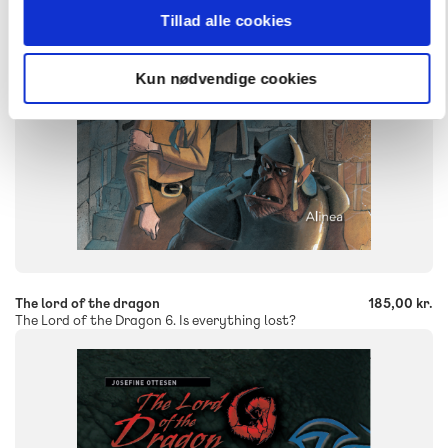
9788723543844
Tillad alle cookies
Kun nødvendige cookies
-
+
The lord of the dragon
185,00 kr.
The Lord of the Dragon 6. Is everything lost?
FAG
Engelske materialer
NIVEAU
3. klasse