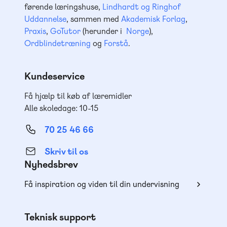
førende læringshuse,
Lindhardt og Ringhof
Uddannelse
, sammen med
Akademisk Forlag
,
Praxis
,
GoTutor
(herunder i
Norge
),
Ordblindetræning
og
Forstå
.
Kundeservice
Få hjælp til køb af læremidler
Alle skoledage: 10-15
70 25 46 66
Skriv til os
Nyhedsbrev
Få inspiration og viden til din undervisning
Teknisk support