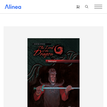
Gå
til
Header
hovedindhold
right
menu