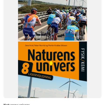
Naturens univers
FAG
Fysik/kemi
Fysik-kemi
NIVEAU
8. klasse
Naturens univers