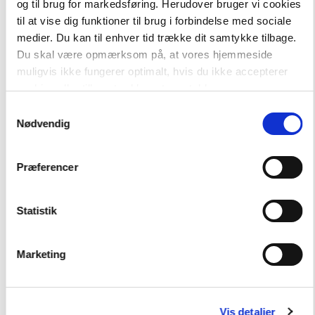
Connect
og til brug for markedsføring. Herudover bruger vi cookies
Alt til Connect 7. klasse
til at vise dig funktioner til brug i forbindelse med sociale
medier. Du kan til enhver tid trække dit samtykke tilbage.
Du skal være opmærksom på, at vores hjemmeside
Hent flere
muligvis ikke fungerer optimalt, hvis du ikke accepterer
cookies eller tilbagetrækker et samtykke.
Samtykkevalg
Nødvendig
Præferencer
Andre har også købt
Statistik
Marketing
FAG
Dansk
Vis detaljer