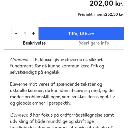
202,00 kr.
Pris inkl. moms
252,50 kr.
-
+
Tilføj til kurv
Beskrivelse
Yderligere info
Connect
til 8. klasse giver eleverne et sikkert
fundament for at kunne kommunikere frit og
selvstændigt på engelsk.
Eleverne motiveres af spændende tekster og
aktuelle temaer, de kan identificere sig med, og de
møder problemstillinger, som sætter deres eget liv
og globale emner i perspektiv.
Connect 8
har fokus på ordforrådstilegnelse samt
udvikling af både mundtlige og skriftlige
færdigheder. Bogen rummer et varieret udvalg af