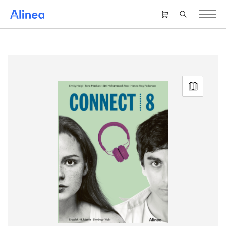
Gå
til
Header
hovedindhold
right
menu