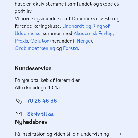
have en aktiv stemme i samfundet og skabe et
godt liv.
Vi hører også under et af Danmarks største og
førende læringshuse,
Lindhardt og Ringhof
Uddannelse
, sammen med
Akademisk Forlag
,
Praxis
,
GoTutor
(herunder i
Norge
),
Ordblindetræning
og
Forstå
.
Kundeservice
Få hjælp til køb af læremidler
Alle skoledage: 10-15
70 25 46 66
Skriv til os
Nyhedsbrev
Få inspiration og viden til din undervisning