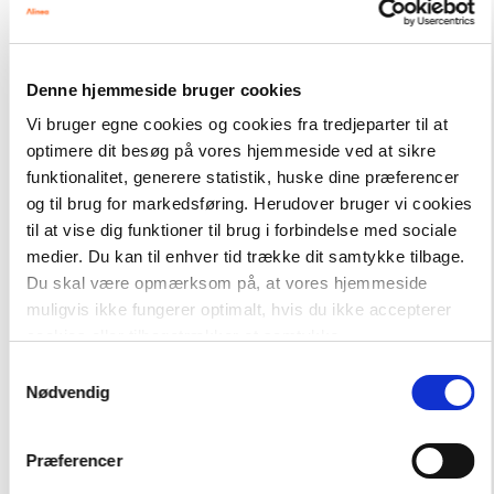
NIVEAU
2. klasse
Denne hjemmeside bruger cookies
Vi bruger egne cookies og cookies fra tredjeparter til at
optimere dit besøg på vores hjemmeside ved at sikre
funktionalitet, generere statistik, huske dine præferencer
og til brug for markedsføring. Herudover bruger vi cookies
til at vise dig funktioner til brug i forbindelse med sociale
medier. Du kan til enhver tid trække dit samtykke tilbage.
Du skal være opmærksom på, at vores hjemmeside
muligvis ikke fungerer optimalt, hvis du ikke accepterer
cookies eller tilbagetrækker et samtykke.
Samtykkevalg
Nødvendig
A Piece of Cake
Alt til A Piece of Cake 2. klasse
Præferencer
Hent flere