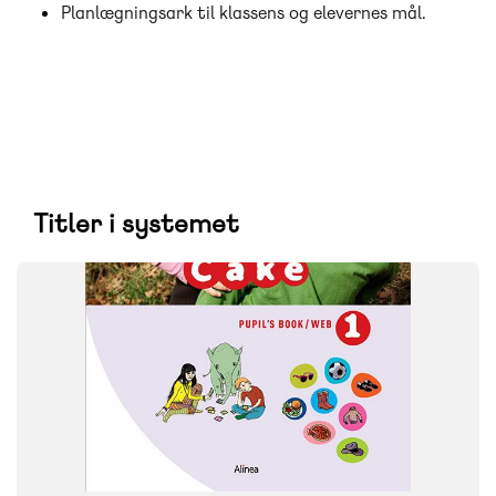
Planlægningsark til klassens og elevernes mål.
Titler i systemet
SYSTEM
A Piece of Cake
FAG
Engelsk
NIVEAU
1. klasse