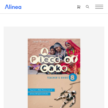
Gå
til
Header
hovedindhold
right
menu