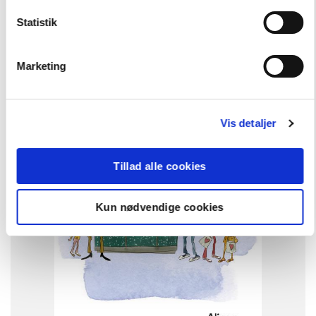
Statistik
Marketing
Vis detaljer
Andre har også købt
Tillad alle cookies
FORUDBESTIL
SYSTEM
Français Formidable
Kun nødvendige cookies
FAG
Fransk
NIVEAU
6. klasse