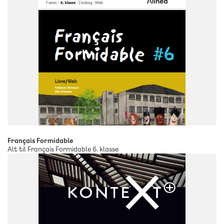
Français Formidable
Alt til Français Formidable 6. klasse
SYSTEM
KonteXt+
FAG
Matematik
NIVEAU