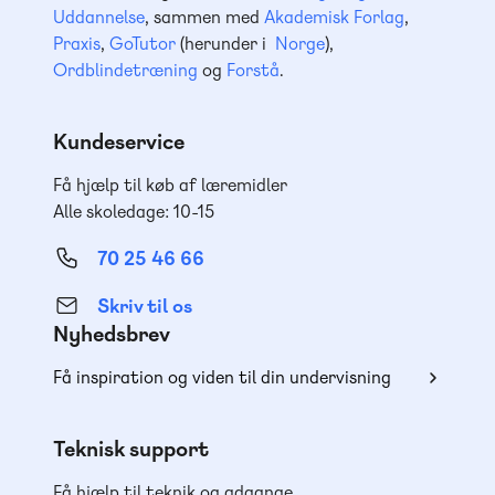
Uddannelse
, sammen med
Akademisk Forlag
,
Praxis
,
GoTutor
(herunder i
Norge
),
Ordblindetræning
og
Forstå
.
Kundeservice
Få hjælp til køb af læremidler
Alle skoledage: 10-15
70 25 46 66
Skriv til os
Nyhedsbrev
Få inspiration og viden til din undervisning
Teknisk support
Få hjælp til teknik og adgange