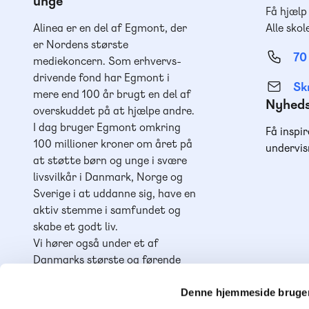
unge
Få hjælp
Alinea er en del af Egmont, der
Alle skol
er Nordens største
70
mediekoncern. Som erhvervs-
drivende fond har Egmont i
Skr
mere end 100 år brugt en del af
Nyhed
overskuddet på at hjælpe andre.
I dag bruger Egmont omkring
Få inspir
100 millioner kroner om året på
undervis
at støtte børn og unge i svære
livsvilkår i Danmark, Norge og
Sverige i at uddanne sig, have en
aktiv stemme i samfundet og
skabe et godt liv.
Vi hører også under et af
Danmarks største og førende
læringshuse,
Lindhardt og
Ringhof Uddannelse
, sammen
Denne hjemmeside bruger