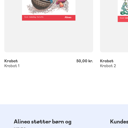
-
-
+
+
Krabat
50,00 kr.
Krabat
Krabat 1
Krabat 2
Alinea støtter børn og
Kundes