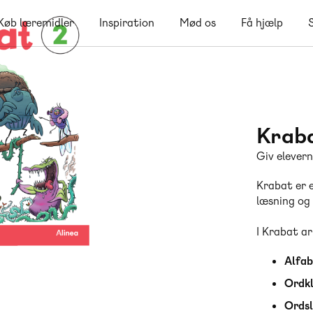
Køb læremidler
Inspiration
Mød os
Få hjælp
Krab
Giv elevern
Krabat er 
læsning og 
I Krabat
ar
Alfa
Ordk
Ords