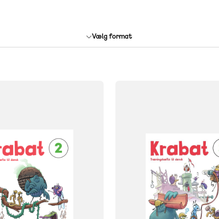
Vælg format
FAG
Dansk
NIVEAU
klasse
2. klasse
3. klasse
0. klasse
1. klasse
2. klasse
3. 
FORMAT
Engangsbog
ISBN
011
9788723573346