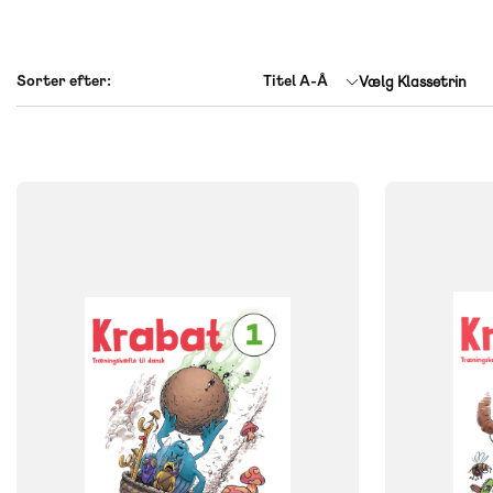
Titel A-Å
Vælg Klassetrin
FAG
FAG
Dansk
Dansk
NIVEAU
NIVEAU
0. klasse
1. klasse
2. klasse
3. klasse
0. klasse
1. 
FORMAT
FORMAT
Engangsbog
Engangsbog
ISBN
ISBN
9788723568991
9788723569