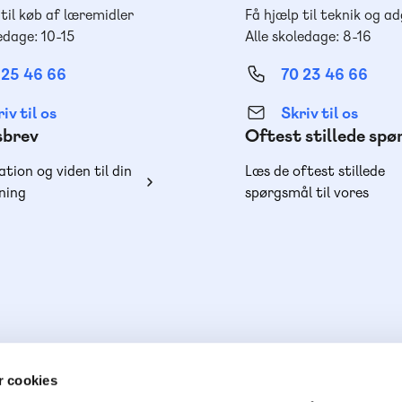
 til køb af læremidler
Få hjælp til teknik og a
edage: 10-15
Alle skoledage: 8-16
 25 46 66
70 23 46 66
iv til os
Skriv til os
sbrev
Oftest stillede sp
ation og viden til din
Læs de oftest stillede
ning
spørgsmål til vores
produkter, køb og lever
 cookies