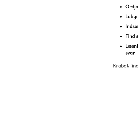
Ordj
Laby
Indsæ
Find
Læsni
svar
Krabat find