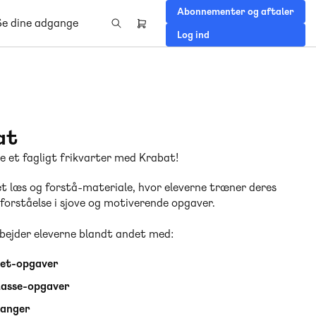
Abonnementer og aftaler
Se dine adgange
Header
Log ind
right
menu
at
e et fagligt frikvarter med Krabat!
et læs og forstå-materiale, hvor eleverne træner deres
forståelse i sjove og motiverende opgaver.
bejder eleverne blandt andet med:
bet-opgaver
lasse-opgaver
langer