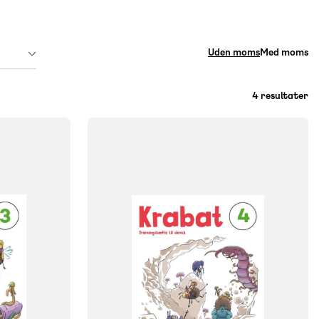
Uden moms
Med moms
4 resultater
FAG
Dansk
NIVEAU
klasse
0. klasse
1. klasse
2. klasse
3. klasse
FORMAT
Engangsbog
ISBN
9788723577214