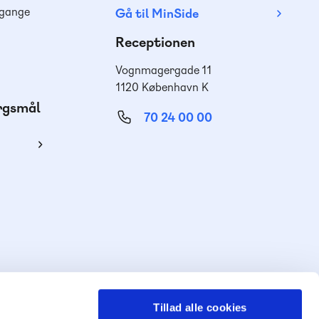
dgange
Gå til MinSide
Receptionen
Vognmagergade 11
1120 København K
ørgsmål
70 24 00 00
ing
Tillad alle cookies