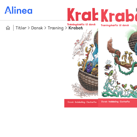
Gå
til
hovedindhold
Titler
Dansk
Træning
Krabat