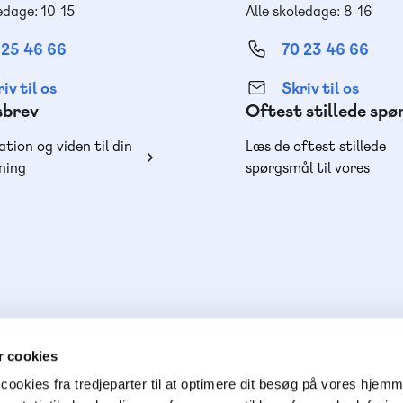
edage: 10-15
Alle skoledage: 8-16
 25 46 66
70 23 46 66
iv til os
Skriv til os
sbrev
Oftest stillede sp
ation og viden til din
Læs de oftest stillede
ning
spørgsmål til vores
produkter, køb og lever
 cookies
cookies fra tredjeparter til at optimere dit besøg på vores hjem