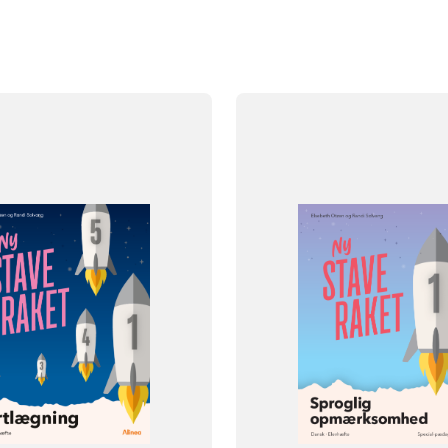
FAG
Dansk
NIVEAU
0. klasse
FORMAT
393
Engangsbog
ISBN
9788723540409