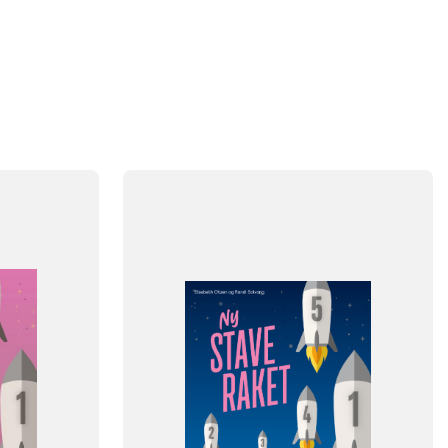
FAG
Dansk
FORMAT
klasse
Engangsbog
 klasse
ISBN
9788723540393