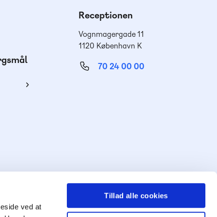
Receptionen
Vognmagergade 11
1120 København K
ørgsmål
70 24 00 00
ing
Tillad alle cookies
meside ved at