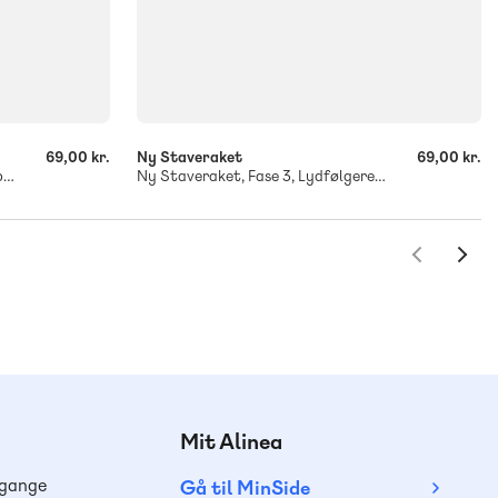
-
+
69,00 kr.
Ny Staveraket
69,00 kr.
Ny Staveraket, Fase 1, Sproglig opmærksomhed
Ny Staveraket, Fase 3, Lydfølgeregler 3
Mit Alinea
dgange
Gå til MinSide