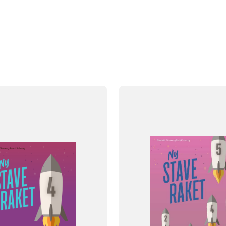
FAG
Dansk
NIVEAU
klasse
0. klasse
1. klasse
2. klasse
3. 
4. klasse
5. klasse
6. klasse
7.
8. klasse
9. klasse
10. klasse
FORMAT
Lærervejledning med Tavlebog
478
ISBN
9788723557919