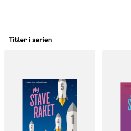
Titler i serien
FAG
FAG
Dansk
Dansk
NIVEAU
NIVEAU
1. klasse
2. klasse
3. klasse
4. klasse
5. klasse
6. 
5. klasse
6. klasse
7. klasse
8. klasse
9. klasse
FORMAT
Engangsbog
FORMAT
Lærervejledning
ISBN
9788723540
ISBN
9788723540386