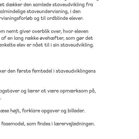
let dækker den samlede staveudvikling fra
 almindelige staveundervisning, i den
visningsforløb og til ordblinde elever.
m nemt giver overblik over, hvor eleven
så af en lang række øvehæfter, som gør det
elte elev er nået til i sin staveudvikling.
ker den første femtedel i staveudviklingens
 bogstaver og lærer at være opmærksom på,
.
e højt, forklare opgaver og billeder.
fasemodel, som findes i lærervejledningen.