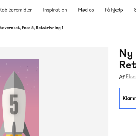
Køb læremidler
Inspiration
Mød os
Få hjælp
taveraket, Fase 5, Retskrivning 1
Ny 
Ret
Els
Af
Klam