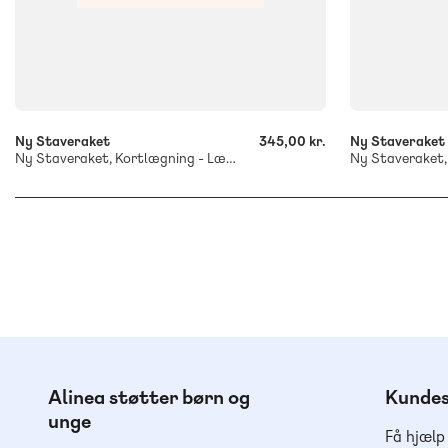
-
-
+
+
Ny Staveraket
345,00 kr.
Ny Staveraket
Ny Staveraket, Kortlægning - Lærerhæfte
Alinea støtter børn og
Kundes
unge
Få hjælp