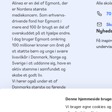
Alinea er en del af Egmont, der
Alle skol
er Nordens største
70
mediekoncern. Som erhvervs-
drivende fond har Egmont i
Skr
mere end 100 år brugt en del af
Nyhed
overskuddet på at hjælpe andre.
I dag bruger Egmont omkring
Få inspir
100 millioner kroner om året på
undervis
at støtte børn og unge i svære
livsvilkår i Danmark, Norge og
Sverige i at uddanne sig, have en
aktiv stemme i samfundet og
skabe et godt liv.
Vi hører også under et af
Danmarks største og førende
læringshuse,
Lindhardt og
Ringhof Uddannelse
, sammen
Denne hjemmeside bruger
med
Akademisk Forlag
,
Praxis
,
Vi bruger egne cookies og 
GoTutor
(herunder i
Norge
),