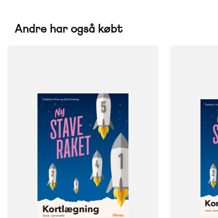
Andre har også købt
FAG
FAG
Dansk
Dansk
NIVEAU
FORMAT
1. klasse
2. klasse
3. klasse
4. klasse
Engangsbog
5. klasse
6. klasse
7. klasse
8. klasse
9. klasse
ISBN
9788723540
FORMAT
Lærervejledning
ISBN
9788723540386