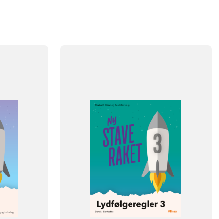
FAG
Dansk
NIVEAU
3. klasse
4. klasse
FORMAT
Engangsbog
ISBN
9788723540454