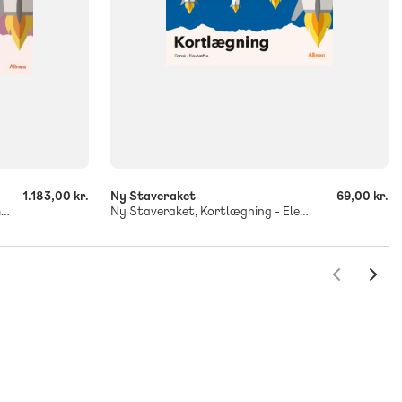
-
+
1.183,00 kr.
Ny Staveraket
69,00 kr.
Ny Staveraket, lærervejledning med web
Ny Staveraket, Kortlægning - Elevhæfte