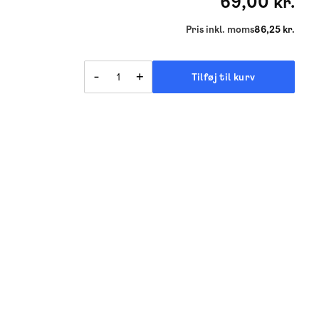
69,00 kr.
Pris inkl. moms
86,25 kr.
-
+
Tilføj til kurv