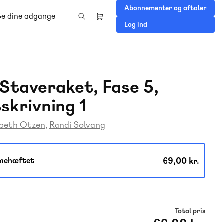
Abonnementer og aftaler
Se dine adgange
Header
Log ind
right
menu
Staveraket, Fase 5,
skrivning 1
ebeth Otzen
Randi Solvang
69,00 kr.
mehæftet
Total pris