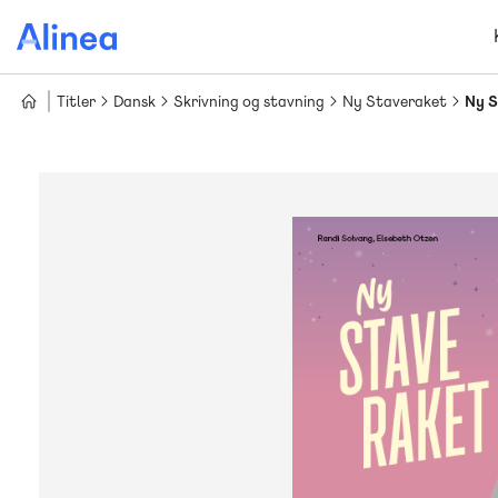
Gå
til
hovedindhold
Titler
Dansk
Skrivning og stavning
Ny Staveraket
Ny S