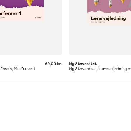
-
+
69,00 kr.
Ny Staveraket
 Fase 4, Morfemer 1