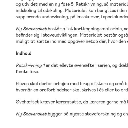
og udvidet med en ny fase 5, Retskrivning, så materia
indskoling til udskoling. Materialet kan benyttes i den
supplerende undervisning, på læsekurser, i specialunder
Ny Staveraket
består af et kortlægningsmateriale, so
befinder sig i staveudviklingen. Materialet består og
muligt at sætte ind med opgaver netop dér, hvor den enk
Indhold
Retskrivning 1
er det ellevte øvehæfte i serien, og dæk
femte fase.
Eleven skal derfor arbejde med brug af store og små
hvornår en ordforbindelser skal skrives i ét eller to ord
Øvehæftet kræver lærerstøtte, da læreren gerne må læs
Ny Staveraket
bygger på nyeste staveforskning og en 