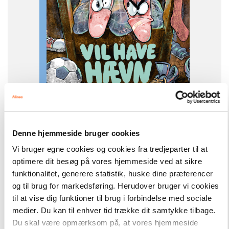
-
+
Denne hjemmeside bruger cookies
Læseklub
189,00 kr.
Vi bruger egne cookies og cookies fra tredjeparter til at
Frodes fødder vil have hævn, Blå læseklub
optimere dit besøg på vores hjemmeside ved at sikre
funktionalitet, generere statistik, huske dine præferencer
Hent flere
og til brug for markedsføring. Herudover bruger vi cookies
til at vise dig funktioner til brug i forbindelse med sociale
medier. Du kan til enhver tid trække dit samtykke tilbage.
Du skal være opmærksom på, at vores hjemmeside