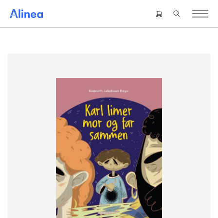
Gå
til
Header
hovedindhold
right
menu