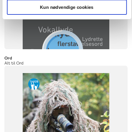
Kun nødvendige cookies
Ord
Alt til Ord
FAG
Dansk
NIVEAU
4. klasse
5. klasse
6. klasse
FORMAT
Flergangsbog
ISBN
9788723551931