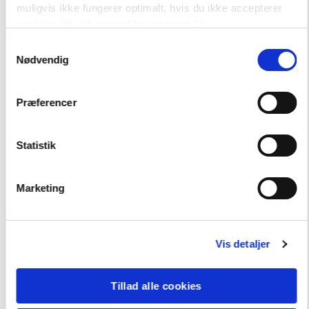
muligvis ikke fungerer optimalt, hvis du ikke accepterer
cookies eller tilbagetrækker et samtykke.
Samtykkevalg
Nødvendig
Andre har også købt
Præferencer
FAG
Dansk
Statistik
NIVEAU
4. klasse
5. klasse
6. klasse
Marketing
Vis detaljer
Tillad alle cookies