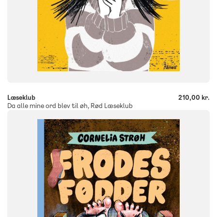
-
+
Læseklub
210,00 kr.
Da alle mine ord blev til øh, Rød Læseklub
FAG
Dansk
NIVEAU
0. klasse
1. klasse
2. klasse
3. klasse
4. klasse
5. klasse
FORMAT
Flergangsbog
ISBN
9788723578013