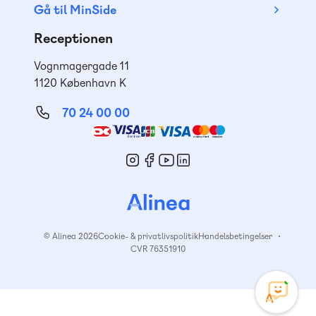
Gå til MinSide
Receptionen
Vognmagergade 11
1120 København K
70 24 00 00
Mød
os
© Alinea 2026
Cookie- & privatlivspolitik
Handelsbetingelser
CVR 76351910