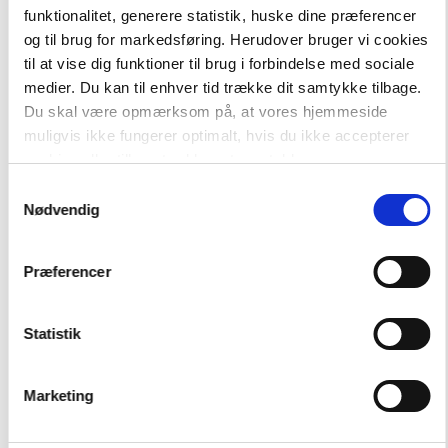
funktionalitet, generere statistik, huske dine præferencer
og til brug for markedsføring. Herudover bruger vi cookies
til at vise dig funktioner til brug i forbindelse med sociale
Plot
medier. Du kan til enhver tid trække dit samtykke tilbage.
Alt til Plot 6. klasse
Du skal være opmærksom på, at vores hjemmeside
muligvis ikke fungerer optimalt, hvis du ikke accepterer
Hent flere
cookies eller tilbagetrækker et samtykke.
Samtykkevalg
Nødvendig
Præferencer
Statistik
Andre har også købt
Marketing
FAG
Dansk