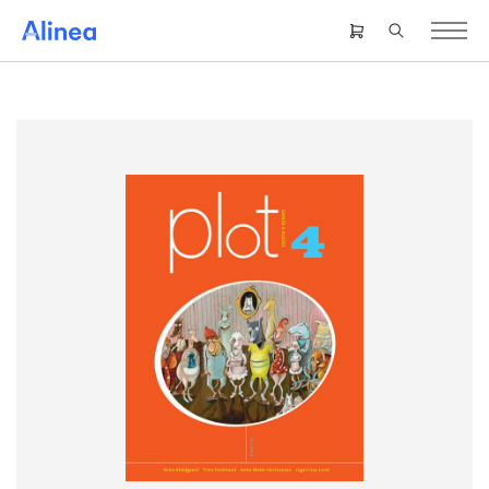
Gå
til
Header
hovedindhold
right
menu