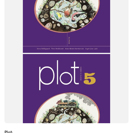
Plot
FAG
Dansk
NIVEAU
5. klasse
Plot