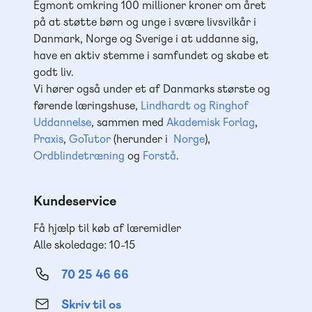
Egmont omkring 100 millioner kroner om året
på at støtte børn og unge i svære livsvilkår i
Danmark, Norge og Sverige i at uddanne sig,
have en aktiv stemme i samfundet og skabe et
godt liv.
Vi hører også under et af Danmarks største og
førende læringshuse,
Lindhardt og Ringhof
Uddannelse
, sammen med
Akademisk Forlag
,
Praxis
,
GoTutor
(herunder i
Norge
),
Ordblindetræning
og
Forstå
.
Kundeservice
Få hjælp til køb af læremidler
Alle skoledage: 10-15
70 25 46 66
Skriv til os