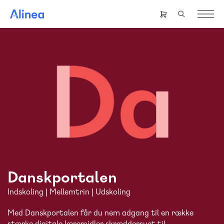
Gå
til
Header
hovedindhold
right
menu
Danskportalen
Indskoling | Mellemtrin | Udskoling
Med Danskportalen får du nem adgang til en række
stærke digitale læremidler skræddersyet til