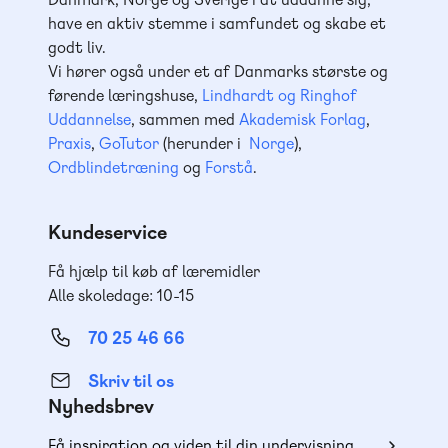
have en aktiv stemme i samfundet og skabe et
godt liv.
Vi hører også under et af Danmarks største og
førende læringshuse,
Lindhardt og Ringhof
Uddannelse
, sammen med
Akademisk Forlag
,
Praxis
,
GoTutor
(herunder i
Norge
),
Ordblindetræning
og
Forstå
.
Kundeservice
Få hjælp til køb af læremidler
Alle skoledage: 10-15
70 25 46 66
Skriv til os
Nyhedsbrev
Få inspiration og viden til din undervisning