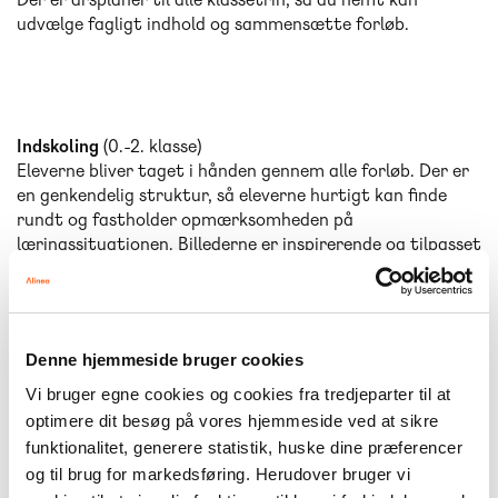
udvælge fagligt indhold og sammensætte forløb.
Indskoling
(0.-2. klasse)
Eleverne bliver taget i hånden gennem alle forløb. Der er
en genkendelig struktur, så eleverne hurtigt kan finde
rundt og fastholder opmærksomheden på
læringssituationen. Billederne er inspirerende og tilpasset
elevernes alder, og teksterne er korte, i øjenhøjde og kan
læses op med syntetisk tale.
Mellemtrin
(3.-6. klasse)
Denne hjemmeside bruger cookies
Eleverne arbejder med en bred vifte af genrer. De bliver
introduceret til litteratur gennem varierede opgaver,
Vi bruger egne cookies og cookies fra tredjeparter til at
hvor de er aktive og medskabende. De mange forskellige
optimere dit besøg på vores hjemmeside ved at sikre
opgavetyper, sproglige emner og faglige vinkler
funktionalitet, generere statistik, huske dine præferencer
understøtter udviklingen af elevernes kompetencer
og til brug for markedsføring. Herudover bruger vi