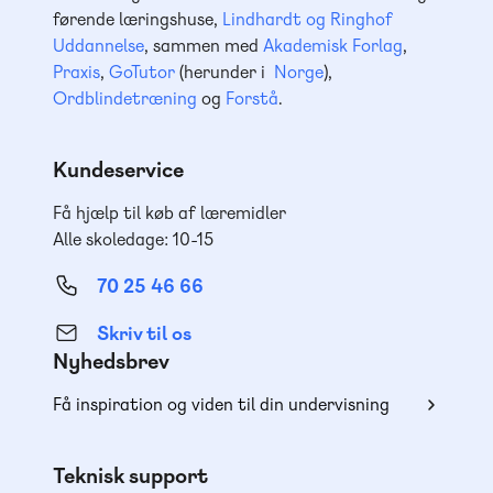
førende læringshuse,
Lindhardt og Ringhof
Uddannelse
, sammen med
Akademisk Forlag
,
Praxis
,
GoTutor
(herunder i
Norge
),
Ordblindetræning
og
Forstå
.
Kundeservice
Få hjælp til køb af læremidler
Alle skoledage: 10-15
70 25 46 66
Skriv til os
Nyhedsbrev
Få inspiration og viden til din undervisning
Teknisk support