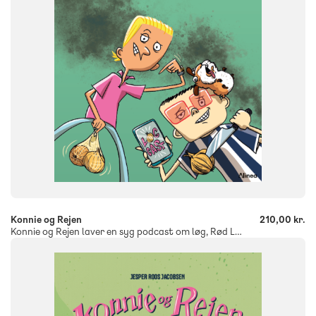
ISBN
9788723577276
-
+
Konnie og Rejen
210,00 kr.
Konnie og Rejen laver en syg podcast om løg, Rød Læseklub
FAG
Dansk
NIVEAU
3. klasse
4. klasse
5. klasse
6. klasse