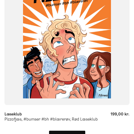
FORMAT
Flergangsbog
ISBN
9788723569806
-
+
Læseklub
199,00 kr.
Pizzafjæs, #bumser #bh #blærerøv, Rød Læseklub