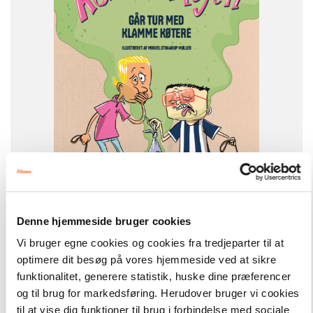
FORMAT
Flergangsbog
ISBN
9788723577252
-
+
Denne hjemmeside bruger cookies
Vi bruger egne cookies og cookies fra tredjeparter til at
optimere dit besøg på vores hjemmeside ved at sikre
Konnie og Rejen
210,00 kr.
funktionalitet, generere statistik, huske dine præferencer
Konnie og Rejen går tur med klamme køtere, Rød Læseklub
og til brug for markedsføring. Herudover bruger vi cookies
til at vise dig funktioner til brug i forbindelse med sociale