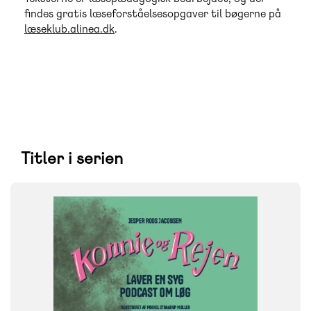
findes gratis læseforståelsesopgaver til bøgerne på
læseklub.alinea.dk
.
Titler i serien
FAG
Dansk
NIVEAU
3. klasse
4. klasse
5. klasse
6. klasse
FORMAT
Flergangsbog