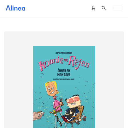
Gå
til
Header
hovedindhold
right
menu