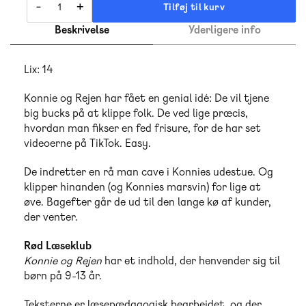
-
+
Tilføj til kurv
Beskrivelse
Yderligere info
Lix: 14
Konnie og Rejen har fået en genial idé: De vil tjene
big bucks på at klippe folk. De ved lige præcis,
hvordan man fikser en fed frisure, for de har set
videoerne på TikTok. Easy.
De indretter en rå man cave i Konnies udestue. Og
klipper hinanden (og Konnies marsvin) for lige at
øve. Bagefter går de ud til den lange kø af kunder,
der venter.
Rød Læseklub
Konnie og Rejen
har et indhold, der henvender sig til
børn på 9-13 år.
Teksterne er læsepædagogisk bearbejdet, og der