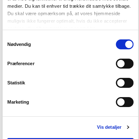
Hent flere
medier. Du kan til enhver tid trække dit samtykke tilbage.
Du skal være opmærksom på, at vores hjemmeside
muligvis ikke fungerer optimalt, hvis du ikke accepterer
cookies eller tilbagetrækker et samtykke.
Samtykkevalg
Nødvendig
Præferencer
Andre har også købt
Statistik
FAG
Dansk
Marketing
NIVEAU
5. klasse
Vis detaljer