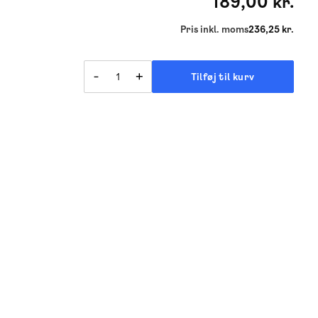
189,00 kr.
Pris inkl. moms
236,25 kr.
-
+
Tilføj til kurv