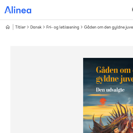
Gå
til
hovedindhold
Titler
Dansk
Fri- og letlæsning
Gåden om den gyldne juve