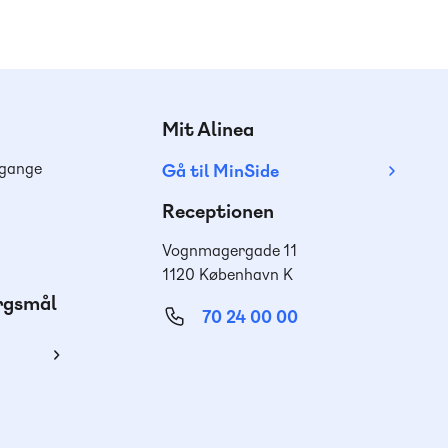
Mit Alinea
dgange
Gå til MinSide
Receptionen
Vognmagergade 11
1120 København K
ørgsmål
70 24 00 00
ing