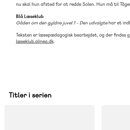
nu skal hun afsted for at redde Solen. Hun må til Tågen
Blå Læseklub
Gåden om den gyldne juvel 1 - Den udvalgte
har et indh
Teksten er læsepædagogisk bearbejdet, og der findes g
læseklub.alinea.dk
.
Titler i serien
FAG
FAG
Dansk
Dansk