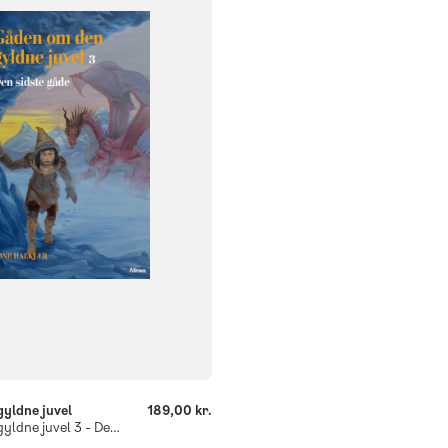
klasse
2. klasse
3. klasse
og
979
yldne juvel
189,00 kr.
Gåden om den gyldne juvel 3 - Den sidste gåde, Blå læseklub