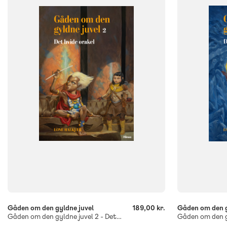
NIVEAU
NIVEAU
0. klasse
1. klasse
2. klasse
3. klasse
0. klasse
1. 
4. klasse
4. klasse
FORMAT
FORMAT
Flergangsbog
Flergangsb
ISBN
ISBN
9788723564962
9788723564
-
-
+
+
Gåden om den gyldne juvel
189,00 kr.
Gåden om den g
Gåden om den gyldne juvel 2 - Det hvide orakel, Blå læseklub