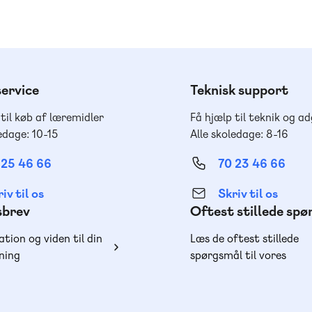
ervice
Teknisk support
 til køb af læremidler
Få hjælp til teknik og a
edage: 10-15
Alle skoledage: 8-16
 25 46 66
70 23 46 66
iv til os
Skriv til os
sbrev
Oftest stillede sp
ation og viden til din
Læs de oftest stillede
ning
spørgsmål til vores
produkter, køb og lever