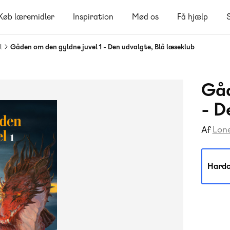
Køb læremidler
Inspiration
Mød os
Få hjælp
l
Gåden om den gyldne juvel 1 - Den udvalgte, Blå læseklub
Gåd
- D
Lon
Af
Hardc