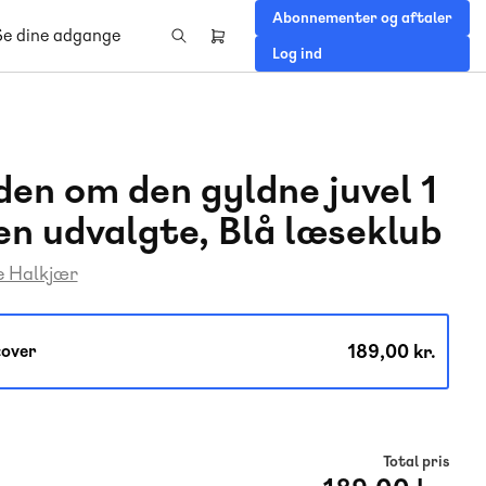
Abonnementer og aftaler
Se dine adgange
Header
Log ind
right
menu
en om den gyldne juvel 1
en udvalgte, Blå læseklub
e Halkjær
189,00 kr.
over
Total pris