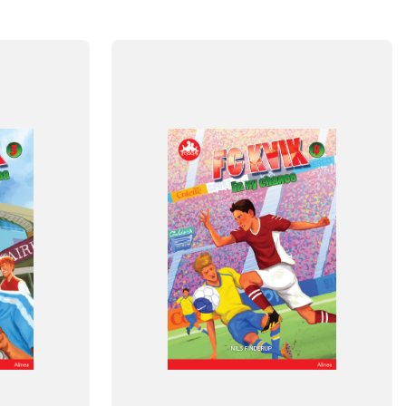
FAG
Dansk
NIVEAU
klasse
3. klasse
4. klasse
5. klasse
6. klasse
FORMAT
Flergangsbog
ISBN
9788723548535