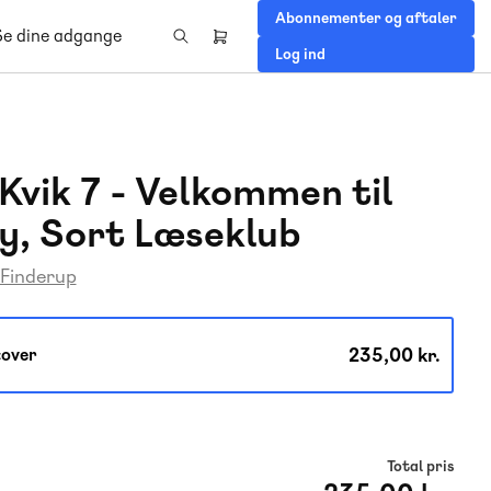
Abonnementer og aftaler
Se dine adgange
Header
Log ind
right
menu
Kvik 7 - Velkommen til
y, Sort Læseklub
 Finderup
235,00 kr.
over
Total pris