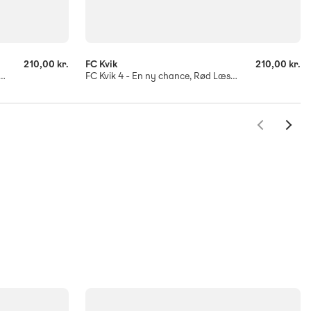
-
+
210,00 kr.
FC Kvik
210,00 kr.
 - Turen til Barcelona, Rød Læseklub
FC Kvik 4 - En ny chance, Rød Læseklub