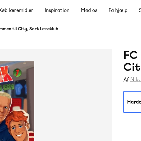
Køb læremidler
Inspiration
Mød os
Få hjælp
ommen til City, Sort Læseklub
FC 
Cit
Nils
Af
Hardc