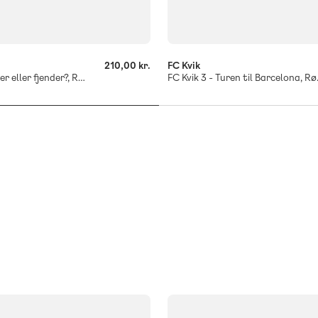
-
+
210,00 kr.
FC Kvik
FC Kvik 2 - Venner eller fjender?, Rød Læseklub
FC Kvik 3