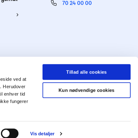
70 24 00 00
ing
Tillad alle cookies
meside ved at
ng. Herudover
Kun nødvendige cookies
il enhver tid
ikke fungerer
Mød
os
Vis detaljer