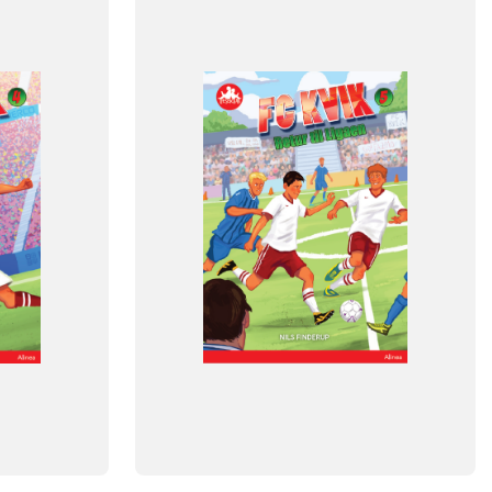
FAG
Dansk
NIVEAU
klasse
3. klasse
4. klasse
5. klasse
6. klasse
FORMAT
Flergangsbog
ISBN
9788723548856
-
+