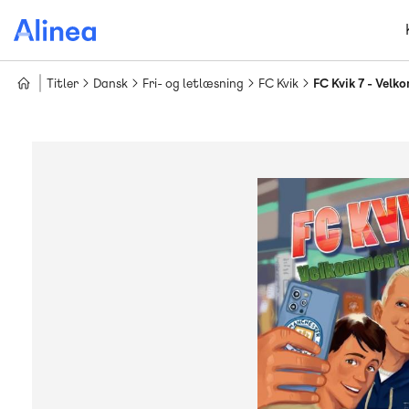
Gå
til
hovedindhold
Titler
Dansk
Fri- og letlæsning
FC Kvik
FC Kvik 7 - Velk