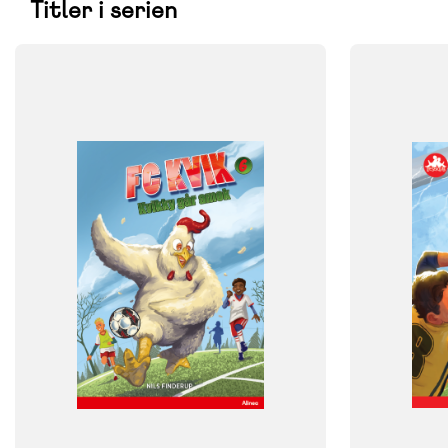
Titler i serien
FAG
FAG
Dansk
Dansk
NIVEAU
NIVEAU
4. klasse
5. klasse
6. klasse
7. klasse
3. klasse
4. 
FORMAT
FORMAT
Flergangsbog
Flergangsb
ISBN
ISBN
9788723568977
9788723546