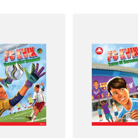
FAG
Dansk
NIVEAU
klasse
5. klasse
6. klasse
3. klasse
4. klasse
5. klasse
6. 
FORMAT
og
Flergangsbog
ISBN
012
9788723548528