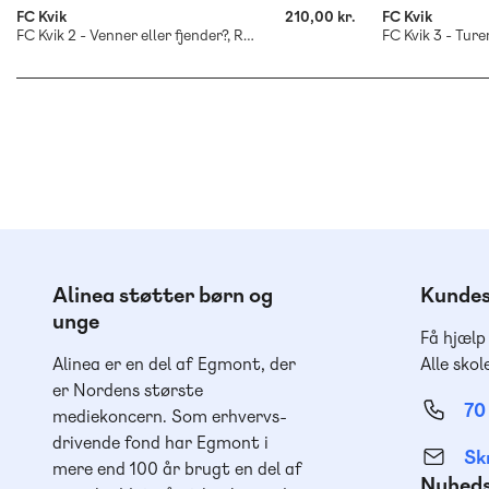
FC Kvik
210,00 kr.
FC Kvik
FC Kvik 2 - Venner eller fjender?, Rød Læseklub
Alinea støtter børn og
Kundes
unge
Få hjælp
Alinea er en del af Egmont, der
Alle skol
er Nordens største
70
mediekoncern. Som erhvervs-
drivende fond har Egmont i
Skr
mere end 100 år brugt en del af
Nyhed