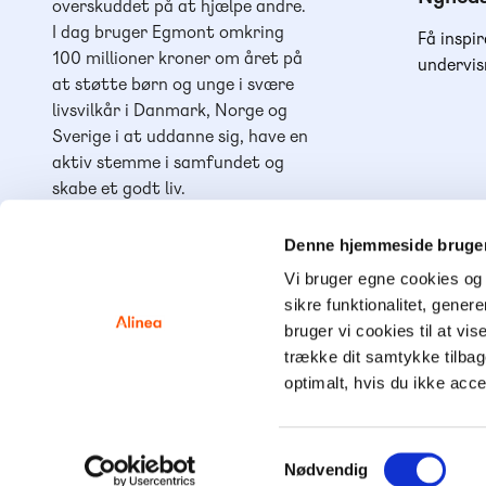
overskuddet på at hjælpe andre.
I dag bruger Egmont omkring
Få inspir
100 millioner kroner om året på
undervis
at støtte børn og unge i svære
livsvilkår i Danmark, Norge og
Sverige i at uddanne sig, have en
aktiv stemme i samfundet og
skabe et godt liv.
Vi hører også under et af
Danmarks største og førende
Denne hjemmeside bruger
læringshuse,
Lindhardt og
Vi bruger egne cookies og 
Ringhof Uddannelse
, sammen
sikre funktionalitet, gener
med
Akademisk Forlag
,
Praxis
,
bruger vi cookies til at vis
GoTutor
(herunder i
Norge
),
trække dit samtykke tilba
Ordblindetræning
og
Forstå
.
optimalt, hvis du ikke acc
Samtykkevalg
Nødvendig