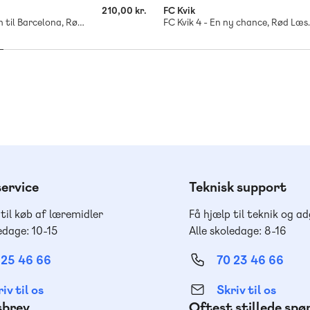
210,00 kr.
FC Kvik
FC Kvik 3 - Turen til Barcelona, Rød Læseklub
FC Kvik 4 -
ervice
Teknisk support
 til køb af læremidler
Få hjælp til teknik og a
edage: 10-15
Alle skoledage: 8-16
 25 46 66
70 23 46 66
iv til os
Skriv til os
sbrev
Oftest stillede sp