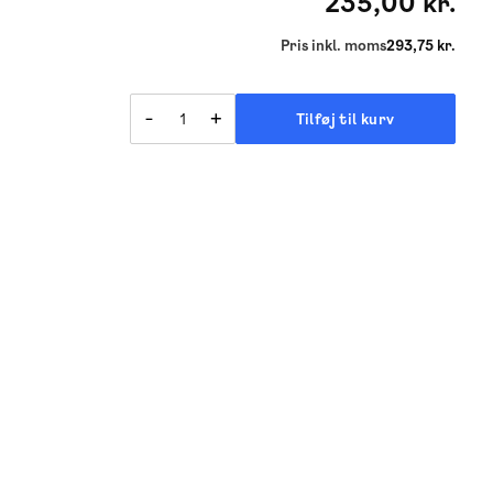
235,00 kr.
Pris inkl. moms
293,75 kr.
-
+
Tilføj til kurv