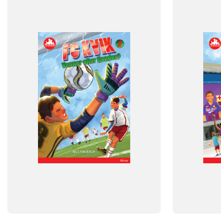
FAG
FAG
Dansk
Dansk
NIVEAU
NIVEAU
3. klasse
4. klasse
5. klasse
6. klasse
3. klasse
4. 
FORMAT
FORMAT
Flergangsbog
Flergangsb
ISBN
ISBN
9788723546012
9788723548
-
-
+
+