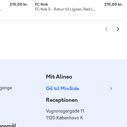
210,00 kr.
FC Kvik
210,00 kr.
 En ny chance, Rød Læseklub
FC Kvik 5 - Retur til Ligaen, Rød Læseklub
Mit Alinea
dgange
Gå til MinSide
Receptionen
Vognmagergade 11
1120 København K
ørgsmål