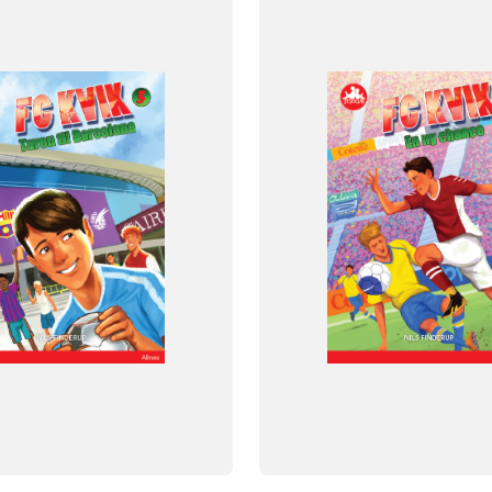
FAG
Dansk
NIVEAU
klasse
5. klasse
6. klasse
3. klasse
4. klasse
5. klasse
6. 
FORMAT
og
Flergangsbog
ISBN
528
9788723548535
-
+