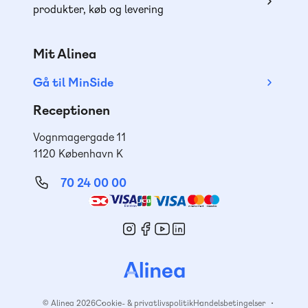
produkter, køb og levering
Mit Alinea
Gå til MinSide
Receptionen
Vognmagergade 11
1120 København K
70 24 00 00
Mød
os
© Alinea 2026
Cookie- & privatlivspolitik
Handelsbetingelser