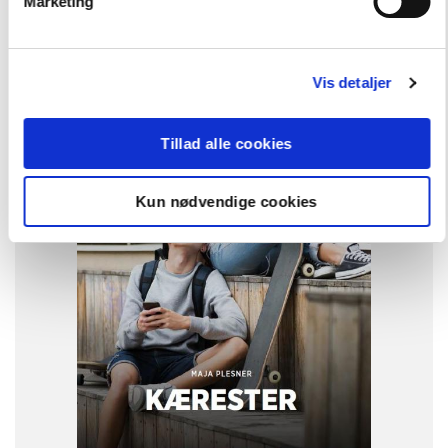
Marketing
Andre har også købt
Vis detaljer
FAG
Dansk
NIVEAU
Tillad alle cookies
4. klasse
5. klasse
6. klasse
7. klasse
8. klasse
FORMAT
Kun nødvendige cookies
Flergangsbog
ISBN
9788723546036