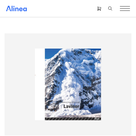
Gå
til
Header
hovedindhold
right
menu