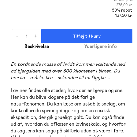
275,00 kr.
50% rabat
137,50 kr.
-
+
Tilføj til kurv
Beskrivelse
Yderligere info
En tordnende masse af hvidt kommer væltende ned
ad bjergsiden med over 300 kilometer i timen. Du
har to – måske tre – sekunder til at flygte
...
Laviner findes alle steder, hvor der er bjerge og sne.
Her kan du blive klogere på det farlige
naturfænomen. Du kan læse om ustabile snelag, om
kontrollerede sprængninger og om en russisk
ekspedition, der gik grueligt galt. Du kan også finde
ud af, hvordan du aflæser en lavineskala, og hvorfor
du sagtens kan tage på skiferie uden at være i fare.