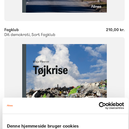
-
+
Fagklub
210,00 kr.
Dit demokrati, Sort Fagklub
FAG
Dansk
NIVEAU
7. klasse
8. klasse
9. klasse
10. klasse
FORMAT
Flergangsbog
ISBN
9788723579782
Denne hjemmeside bruger cookies