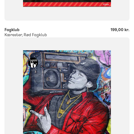
-
+
Fagklub
199,00 kr.
Kærester, Rød Fagklub
FAG
Dansk
NIVEAU
7. klasse
8. klasse
9. klasse
10. klasse
FORMAT
Flergangsbog
ISBN
9788723551429