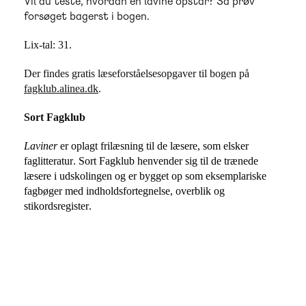
Vil du teste, hvordan en lavine opstår? Så prøv
forsøget bagerst i bogen.
Lix-tal
: 31.
Der findes gratis læseforståelsesopgaver til bogen på
fagklub.alinea.dk
.
Sort Fagklub
Laviner
 er oplagt frilæsning til de læsere, som elsker 
faglitteratur. Sort Fagklub henvender sig til de trænede 
læsere i udskolingen og er bygget op som eksemplariske 
fagbøger med indholdsfortegnelse, overblik og 
stikordsregister.