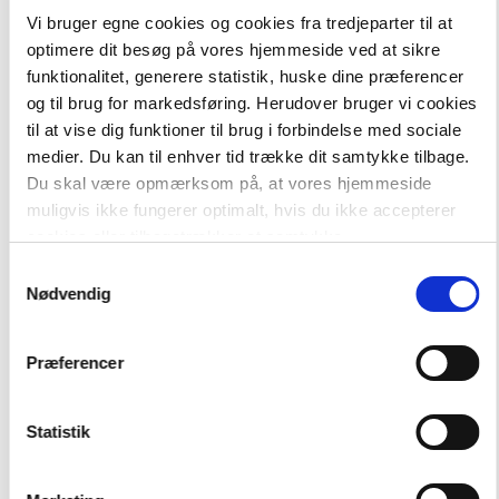
Vi bruger egne cookies og cookies fra tredjeparter til at
optimere dit besøg på vores hjemmeside ved at sikre
funktionalitet, generere statistik, huske dine præferencer
og til brug for markedsføring. Herudover bruger vi cookies
-
+
til at vise dig funktioner til brug i forbindelse med sociale
medier. Du kan til enhver tid trække dit samtykke tilbage.
Du skal være opmærksom på, at vores hjemmeside
Fagklub
220,00 kr.
muligvis ikke fungerer optimalt, hvis du ikke accepterer
Tøjkrise, Sort Fagklub
cookies eller tilbagetrækker et samtykke.
Samtykkevalg
Hent flere
Nødvendig
Præferencer
Statistik