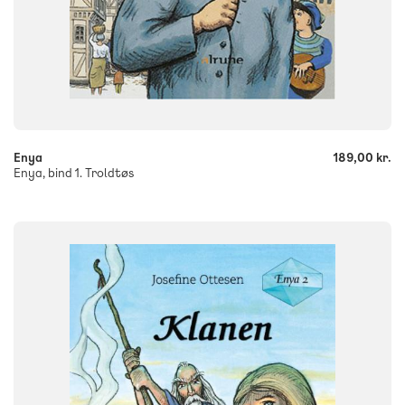
-
+
Enya
189,00 kr.
Enya, bind 1. Troldtøs
FAG
Dansk
NIVEAU
0. klasse
1. klasse
2. klasse
3. klasse
FORMAT
Bog
ISBN