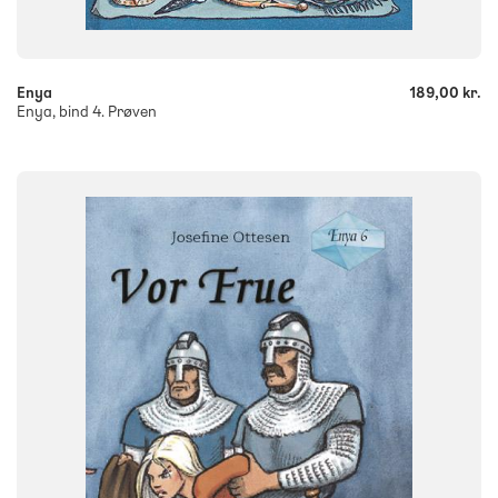
-
+
Enya
189,00 kr.
Enya, bind 4. Prøven
FAG
Dansk
NIVEAU
0. klasse
1. klasse
2. klasse
3. klasse
FORMAT
Flergangsbog
ISBN
9788773695135