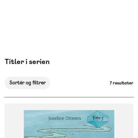
Titler i serien
Sortér og filtrer
7 resultater
FAG
Dansk
NIVEAU
0. klasse
1. klasse
2. klasse
3. klasse