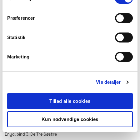
NIVEAU
0. klasse
1. klasse
2. klasse
3. klasse
FORMAT
Præferencer
Flergangsbog
ISBN
Statistik
9788773695074
Marketing
Vis detaljer
Tillad alle cookies
-
+
Kun nødvendige cookies
Enya
189,00 kr.
Enya, bind 3. De Tre Søstre