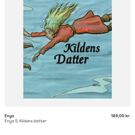
FORMAT
Bog
ISBN
9788773695111
-
+
Enya
189,00 kr.
Enya 5, Kildens datter