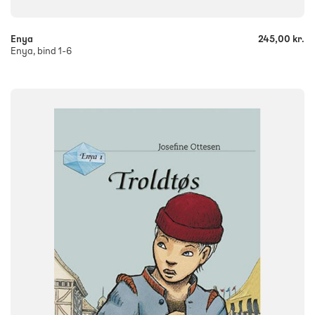
Enya
245,00 kr.
Enya, bind 1-6
FAG
Dansk
NIVEAU
0. klasse
1. klasse
2. klasse
3. klasse
FORMAT
Flergangsbog
ISBN
9788773695012