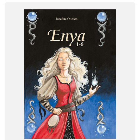
FAG
Dansk
NIVEAU
0. klasse
1. klasse
2. klasse
3. klasse
FORMAT
Flergangsbog
ISBN
9788773697139
-
+