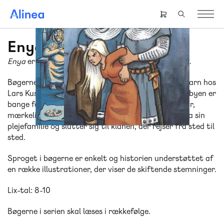
Gå
til
Header
hovedindhold
right
menu
Enya
Enya
er en letlæsningsserie til elever i indskolingen.
Bøgerne handler om troldpigen Enya, der er plejebarn hos
Lars Kusk og hans kone, Marthe. Folk i middelalderbyen er
bange for hende på grund af hendes meget lyse hår,
mærkelige øjne og synske evner. Enya stikker af fra sin
plejefamilie og slutter sig til klanen, der rejser fra sted til
sted.
Sproget i bøgerne er enkelt og historien understøttet af
en række illustrationer, der viser de skiftende stemninger.
Lix-tal: 8-10
Bøgerne i serien skal læses i rækkefølge.