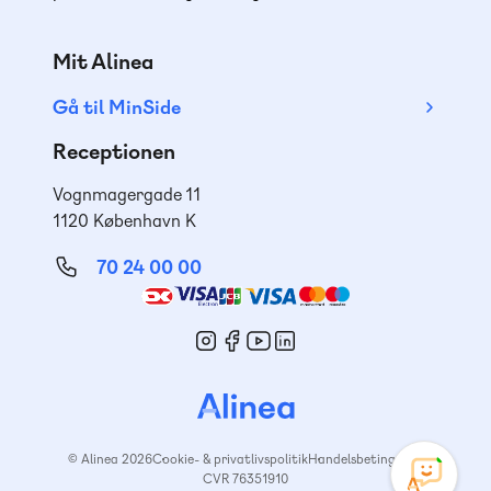
Mit Alinea
Gå til MinSide
Receptionen
Vognmagergade 11
1120 København K
70 24 00 00
Mød
os
© Alinea 2026
Cookie- & privatlivspolitik
Handelsbetingelser
CVR 76351910