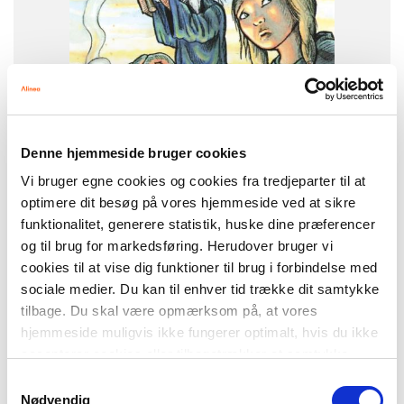
9788773695036
Denne hjemmeside bruger cookies
Vi bruger egne cookies og cookies fra tredjeparter til at
-
+
optimere dit besøg på vores hjemmeside ved at sikre
funktionalitet, generere statistik, huske dine præferencer
og til brug for markedsføring. Herudover bruger vi
Enya
189,00 kr.
cookies til at vise dig funktioner til brug i forbindelse med
Enya, bind 2. Klanen
sociale medier. Du kan til enhver tid trække dit samtykke
tilbage. Du skal være opmærksom på, at vores
hjemmeside muligvis ikke fungerer optimalt, hvis du ikke
accepterer cookies eller tilbagetrækker et samtykke.
FAG
Dansk
Samtykkevalg
Nødvendig