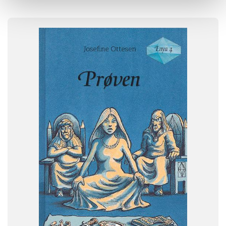
FAG
Dansk
NIVEAU
0. klasse
1. klasse
2. klasse
3. klasse
FORMAT
Flergangsbog
ISBN
9788773695098