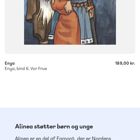
-
+
Enya
189,00 kr.
Enya, bind 6. Vor Frue
Alinea støtter børn og unge
Alinea er en del af Egmont, der er Nordens