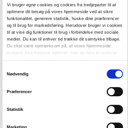
Vi bruger egne cookies og cookies fra tredjeparter til at
optimere dit besøg på vores hjemmeside ved at sikre
funktionalitet, generere statistik, huske dine præferencer
og til brug for markedsføring. Herudover bruger vi cookies
-
+
til at vise dig funktioner til brug i forbindelse med sociale
medier. Du kan til enhver tid trække dit samtykke tilbage.
Du skal være opmærksom på, at vores hjemmeside
Dyr i Australien
143,00 kr.
muligvis ikke fungerer optimalt, hvis du ikke accepterer
Emu, Grøn Fagklub
cookies eller tilbagetrækker et samtykke.
Samtykkevalg
Hent flere
Nødvendig
Præferencer
Statistik
Marketing