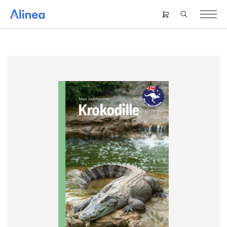
Gå
til
Header
hovedindhold
right
menu