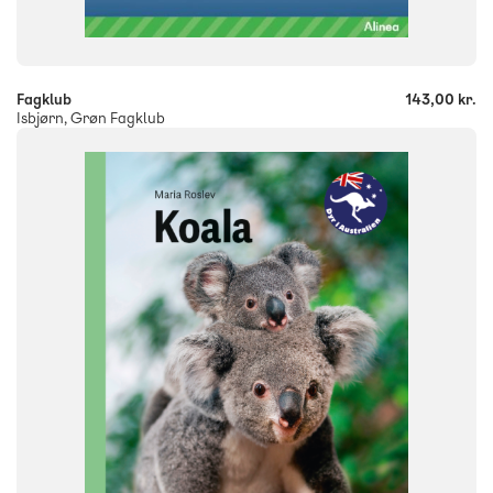
-
+
Fagklub
143,00 kr.
Isbjørn, Grøn Fagklub
FAG
Dansk
NIVEAU
0. klasse
1. klasse
2. klasse
3. klasse
FORMAT
Flergangsbog
ISBN
9788723559685