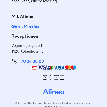
produkter, køb og levering
Mit Alinea
Gå til MinSide
Receptionen
Vognmagergade 11
1120 København K
70 24 00 00
Mød
os
© Alinea 2026
Cookie- & privatlivspolitik
Handelsbetingelser