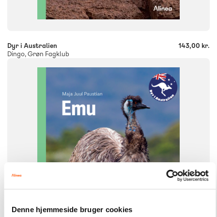
-
+
Dyr i Australien
143,00 kr.
Dingo, Grøn Fagklub
FAG
Dansk
NIVEAU
0. klasse
1. klasse
2. klasse
3. klasse
FORMAT
Flergangsbog
ISBN
9788723568731
Denne hjemmeside bruger cookies