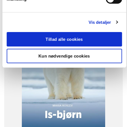
Andre har også købt
Vis detaljer
FAG
Dansk
NIVEAU
Tillad alle cookies
0. klasse
1. klasse
2. klasse
3. klasse
FORMAT
Flergangsbog
Kun nødvendige cookies
ISBN
9788723559678