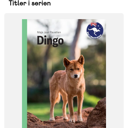
Titler i serien
FAG
Dansk
NIVEAU
0. klasse
1. klasse
2. klasse
3. klasse
FORMAT
Flergangsbog
ISBN
9788723568779