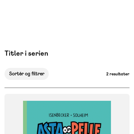
Titler i serien
Sortér og filtrer
2 resultater
FAG
Dansk
NIVEAU
0. klasse
1. klasse
2. klasse
3. klasse