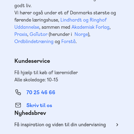
godt liv.
Vi hører også under et af Danmarks største og
førende læringshuse,
Lindhardt og Ringhof
Uddannelse
, sammen med
Akademisk Forlag
,
Praxis
,
GoTutor
(herunder i
Norge
),
Ordblindetræning
og
Forstå
.
Kundeservice
Få hjælp til køb af læremidler
Alle skoledage: 10-15
70 25 46 66
Skriv til os
Nyhedsbrev
Få inspiration og viden til din undervisning