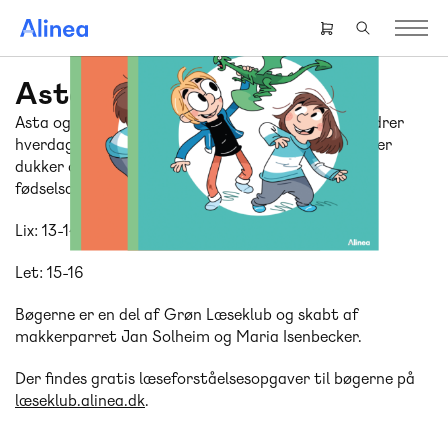
Gå
til
Header
hovedindhold
right
menu
Asta og Pelle
Asta og Pelle er en letlæst tegneserie, der fint skildrer
hverdagssituationer mellem børn, og de følelser, der
dukker op, når de fx leger sammen eller holder
fødselsdagsfest.
Lix: 13-14
Let: 15-16
Bøgerne er en del af Grøn Læseklub og skabt af
makkerparret Jan Solheim og Maria Isenbecker.
Der findes gratis læseforståelsesopgaver til bøgerne på
læseklub.alinea.dk
.