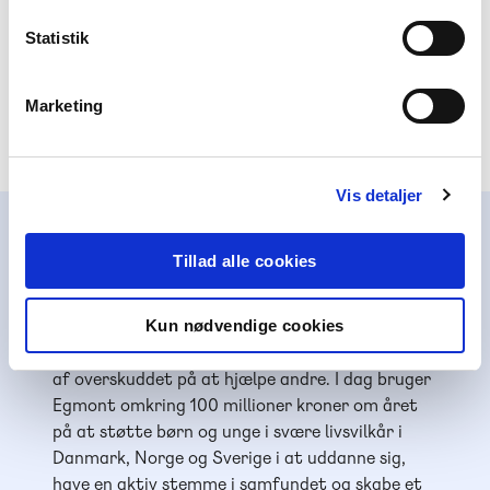
Asta og Pelle
148,00 kr.
Statistik
Asta og Pelle, Fødselsdagen, Grøn læseklub
Marketing
Vis detaljer
Alinea støtter børn og unge
Tillad alle cookies
Alinea er en del af Egmont, der er Nordens
største mediekoncern. Som erhvervs-drivende
Kun nødvendige cookies
fond har Egmont i mere end 100 år brugt en del
af overskuddet på at hjælpe andre. I dag bruger
Egmont omkring 100 millioner kroner om året
på at støtte børn og unge i svære livsvilkår i
Danmark, Norge og Sverige i at uddanne sig,
have en aktiv stemme i samfundet og skabe et