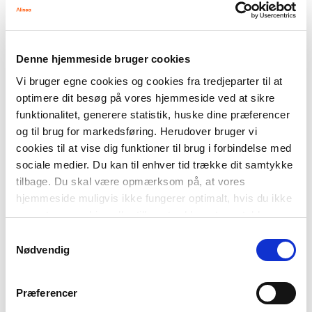
FAG
Dansk
NIVEAU
Denne hjemmeside bruger cookies
0. klasse
1. klasse
2. klasse
3. klasse
Vi bruger egne cookies og cookies fra tredjeparter til at
FORMAT
Flergangsbog
optimere dit besøg på vores hjemmeside ved at sikre
funktionalitet, generere statistik, huske dine præferencer
ISBN
og til brug for markedsføring. Herudover bruger vi
9788723578068
cookies til at vise dig funktioner til brug i forbindelse med
sociale medier. Du kan til enhver tid trække dit samtykke
tilbage. Du skal være opmærksom på, at vores
hjemmeside muligvis ikke fungerer optimalt, hvis du ikke
accepterer cookies eller tilbagetrækker et samtykke.
Samtykkevalg
Nødvendig
-
+
Præferencer