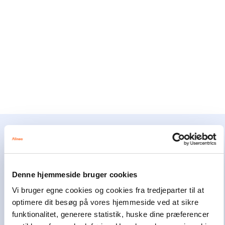
Alinea støtter børn og unge
Alinea er en del af Egmont, der er Nordens
Denne hjemmeside bruger cookies
største mediekoncern. Som erhvervs-drivende
fond har Egmont i mere end 100 år brugt en del
Vi bruger egne cookies og cookies fra tredjeparter til at
af overskuddet på at hjælpe andre. I dag bruger
optimere dit besøg på vores hjemmeside ved at sikre
Egmont omkring 100 millioner kroner om året
funktionalitet, generere statistik, huske dine præferencer
på at støtte børn og unge i svære livsvilkår i