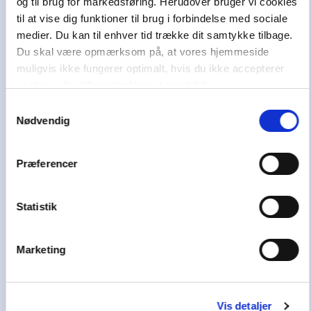
og til brug for markedsføring. Herudover bruger vi cookies
Danmark, Norge og Sverige i at uddanne sig,
til at vise dig funktioner til brug i forbindelse med sociale
have en aktiv stemme i samfundet og skabe et
medier. Du kan til enhver tid trække dit samtykke tilbage.
godt liv.
Du skal være opmærksom på, at vores hjemmeside
Vi hører også under et af Danmarks største og
muligvis ikke fungerer optimalt, hvis du ikke accepterer
førende læringshuse,
Lindhardt og Ringhof
cookies eller tilbagetrækker et samtykke.
Uddannelse
, sammen med
Akademisk Forlag
,
Samtykkevalg
Praxis
,
GoTutor
(herunder i
Norge
),
Nødvendig
Ordblindetræning
og
Forstå
.
Præferencer
Kundeservice
Få hjælp til køb af læremidler
Statistik
Alle skoledage: 10-15
70 25 46 66
Marketing
Skriv til os
Nyhedsbrev
Vis detaljer