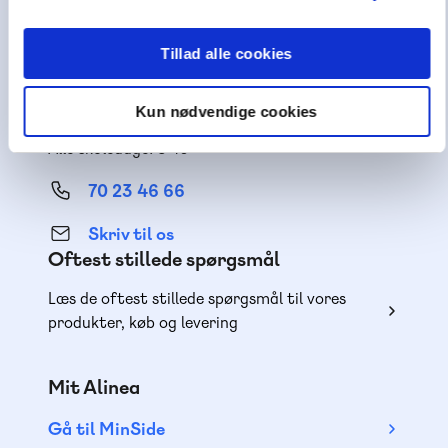
Få inspiration og viden til din undervisning
Tillad alle cookies
Teknisk support
Kun nødvendige cookies
Få hjælp til teknik og adgange
Alle skoledage: 8-16
70 23 46 66
Skriv til os
Oftest stillede spørgsmål
Læs de oftest stillede spørgsmål til vores
produkter, køb og levering
Mit Alinea
Gå til MinSide