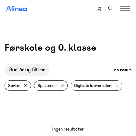
Gå
til
Header
hovedindhold
right
menu
Førskole og 0. klasse
Sortér og filtrer
no result
Serier
Systemer
Digitale læremidler
Ingen resultater