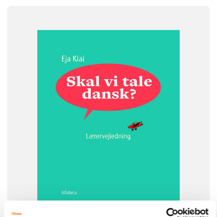
FAG
Dansk
FORMAT
Lærervejledning
ISBN
9788723559203
-
+