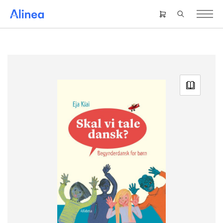
Gå
til
Header
hovedindhold
right
menu