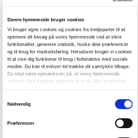
Skal vi tale dansk
523,00 kr.
Denne hjemmeside bruger cookies
Skal vi tale dansk?, lærervejledning
Vi bruger egne cookies og cookies fra tredjeparter til at
optimere dit besøg på vores hjemmeside ved at sikre
funktionalitet, generere statistik, huske dine præferencer
og til brug for markedsføring. Herudover bruger vi cookies
til at vise dig funktioner til brug i forbindelse med sociale
medier. Du kan til enhver tid trække dit samtykke tilbage.
Du skal være opmærksom på, at vores hjemmeside
Andre har også købt
muligvis ikke fungerer optimalt, hvis du ikke accepterer
cookies eller tilbagetrækker et samtykke.
Samtykkevalg
FAG
Nødvendig
Dansk
FORMAT
Engangsbog
Præferencer
ISBN