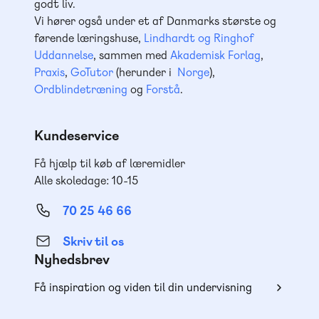
godt liv.
Vi hører også under et af Danmarks største og
førende læringshuse,
Lindhardt og Ringhof
Uddannelse
, sammen med
Akademisk Forlag
,
Praxis
,
GoTutor
(herunder i
Norge
),
Ordblindetræning
og
Forstå
.
Kundeservice
Få hjælp til køb af læremidler
Alle skoledage: 10-15
70 25 46 66
Skriv til os
Nyhedsbrev
Få inspiration og viden til din undervisning