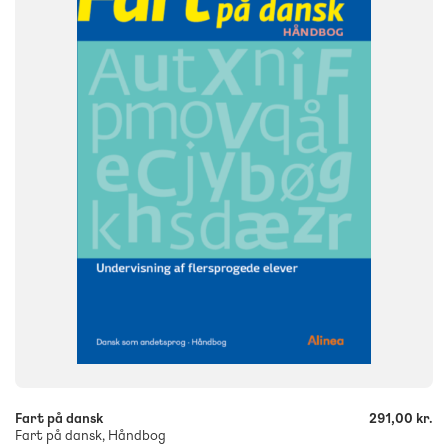
FORMAT
Lærervejledning
ISBN
9788723516725
-
+
Fart på dansk
291,00 kr.
Fart på dansk, Håndbog