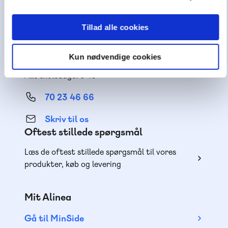
Få inspiration og viden til din undervisning
Tillad alle cookies
Teknisk support
Kun nødvendige cookies
Få hjælp til teknik og adgange
Alle skoledage: 8-16
70 23 46 66
Skriv til os
Oftest stillede spørgsmål
Læs de oftest stillede spørgsmål til vores
produkter, køb og levering
Mit Alinea
Gå til MinSide