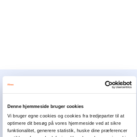
Alinea støtter børn og unge
Alinea er en del af Egmont, der er Nordens
Denne hjemmeside bruger cookies
største mediekoncern. Som erhvervs-drivende
fond har Egmont i mere end 100 år brugt en del
Vi bruger egne cookies og cookies fra tredjeparter til at
af overskuddet på at hjælpe andre. I dag bruger
optimere dit besøg på vores hjemmeside ved at sikre
Egmont omkring 100 millioner kroner om året
funktionalitet, generere statistik, huske dine præferencer
på at støtte børn og unge i svære livsvilkår i