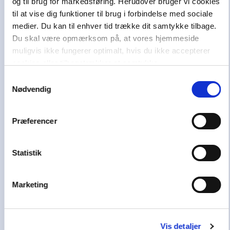
og til brug for markedsføring. Herudover bruger vi cookies
Danmark, Norge og Sverige i at uddanne sig,
til at vise dig funktioner til brug i forbindelse med sociale
have en aktiv stemme i samfundet og skabe et
medier. Du kan til enhver tid trække dit samtykke tilbage.
godt liv.
Du skal være opmærksom på, at vores hjemmeside
Vi hører også under et af Danmarks største og
muligvis ikke fungerer optimalt, hvis du ikke accepterer
førende læringshuse,
Lindhardt og Ringhof
cookies eller tilbagetrækker et samtykke.
Uddannelse
, sammen med
Akademisk Forlag
,
Samtykkevalg
Praxis
,
GoTutor
(herunder i
Norge
),
Nødvendig
Ordblindetræning
og
Forstå
.
Præferencer
Kundeservice
Få hjælp til køb af læremidler
Statistik
Alle skoledage: 10-15
70 25 46 66
Marketing
Skriv til os
Nyhedsbrev
Vis detaljer