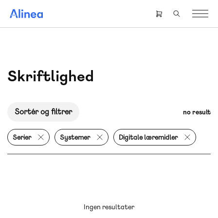
Gå
til
Header
hovedindhold
right
menu
Skriftlighed
Sortér og filtrer
no result
Serier
Systemer
Digitale læremidler
Ingen resultater