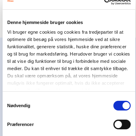
Denne hjemmeside bruger cookies
Vi bruger egne cookies og cookies fra tredjeparter til at
optimere dit besøg på vores hjemmeside ved at sikre
funktionalitet, generere statistik, huske dine præferencer
og til brug for markedsføring. Herudover bruger vi cookies
Alinea støtter børn og unge
til at vise dig funktioner til brug i forbindelse med sociale
Alinea er en del af Egmont, der er Nordens
medier. Du kan til enhver tid trække dit samtykke tilbage.
største mediekoncern. Som erhvervs-drivende
Du skal være opmærksom på, at vores hjemmeside
fond har Egmont i mere end 100 år brugt en del
muligvis ikke fungerer optimalt, hvis du ikke accepterer
af overskuddet på at hjælpe andre. I dag bruger
cookies eller tilbagetrækker et samtykke.
Egmont omkring 100 millioner kroner om året
Samtykkevalg
på at støtte børn og unge i svære livsvilkår i
Nødvendig
Danmark, Norge og Sverige i at uddanne sig,
have en aktiv stemme i samfundet og skabe et
Præferencer
godt liv.
Vi hører også under et af Danmarks største og