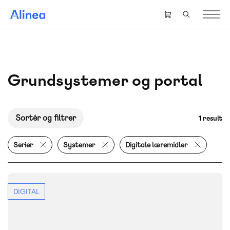
Gå
til
Header
hovedindhold
right
menu
Grundsystemer og portal
Sortér og filtrer
1 result
Serier
Systemer
Digitale læremidler
DIGITAL