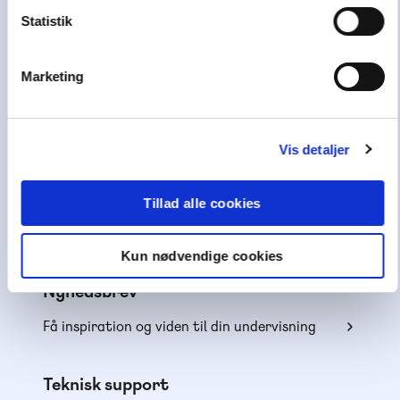
førende læringshuse,
Lindhardt og Ringhof
Statistik
Uddannelse
, sammen med
Akademisk Forlag
,
Praxis
,
GoTutor
(herunder i
Norge
),
Marketing
Ordblindetræning
og
Forstå
.
Kundeservice
Vis detaljer
Få hjælp til køb af læremidler
Alle skoledage: 10-15
Tillad alle cookies
70 25 46 66
Kun nødvendige cookies
Skriv til os
Nyhedsbrev
Få inspiration og viden til din undervisning
Teknisk support