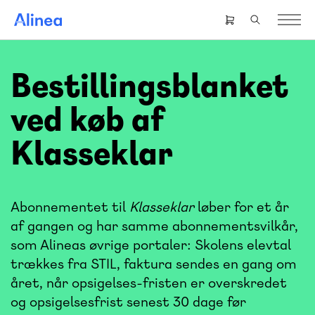
Gå
til
Header
hovedindhold
right
menu
Bestillingsblanket
ved køb af
Klasseklar
Abonnementet til
Klasseklar
løber for et år
af gangen og har samme abonnementsvilkår,
som Alineas øvrige portaler: Skolens elevtal
trækkes fra STIL, faktura sendes en gang om
året, når opsigelses-fristen er overskredet
og opsigelsesfrist senest 30 dage før