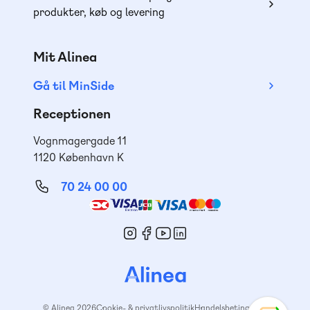
produkter, køb og levering
Mit Alinea
Gå til MinSide
Receptionen
Vognmagergade 11
1120 København K
70 24 00 00
Mød
os
© Alinea 2026
Cookie- & privatlivspolitik
Handelsbetingelser