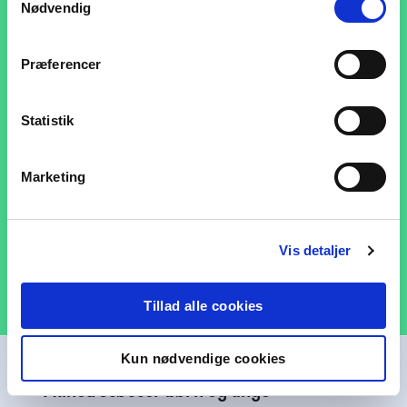
Nødvendig
Ja tak, jeg vil gerne købe adgang til portalen og
accepterer hermed også Alineas handelsbetingelser.
Præferencer
Læs mere om vores
handelsbetingelser
for både
private, fysiske og digitale varer.
Statistik
Marketing
Vis detaljer
Tillad alle cookies
Kun nødvendige cookies
Alinea støtter børn og unge