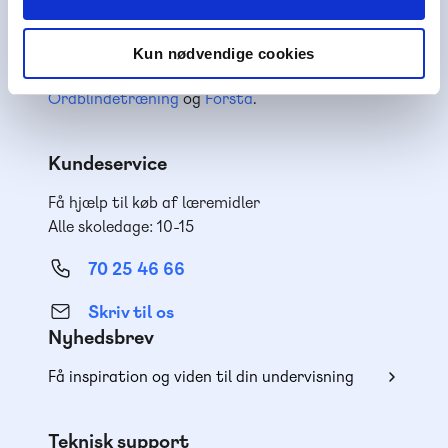
Vi hører også under et af Danmarks største og
førende læringshuse,
Lindhardt og Ringhof
Uddannelse
, sammen med
Akademisk Forlag
,
Kun nødvendige cookies
Praxis
,
GoTutor
(herunder i
Norge
),
Ordblindetræning
og
Forstå
.
Kundeservice
Få hjælp til køb af læremidler
Alle skoledage: 10-15
70 25 46 66
Skriv til os
Nyhedsbrev
Få inspiration og viden til din undervisning
Teknisk support