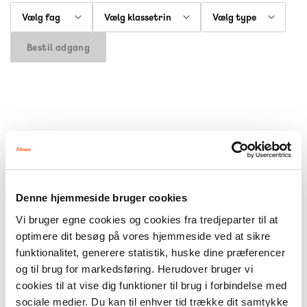
Vælg fag
Vælg klassetrin
Vælg type
Bestil adgang
Fri leg med Alineas læremidler — prøv gratis i 30 dage
Denne hjemmeside bruger cookies
Vi bruger egne cookies og cookies fra tredjeparter til at
Er du og dine kollegaer på jagt efter et nyt grundsystem, nye digitale
optimere dit besøg på vores hjemmeside ved at sikre
læremidler eller en ny serie til at supplere jeres undervisning? Hos Alinea har
funktionalitet, generere statistik, huske dine præferencer
I mulighed for at gå på opdagelse og blive klogere på vores læremidler. Med
og til brug for markedsføring. Herudover bruger vi
en gratis digital gennemsynspakke på vores grundsystemer får du adgang
cookies til at vise dig funktioner til brug i forbindelse med
til alle grundbøger og lærervejledninger til det valgte trin. På de digitale
sociale medier. Du kan til enhver tid trække dit samtykke