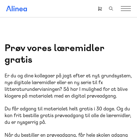
Gå
til
Header
hovedindhold
right
menu
Prøv vores læremidler
gratis
Er du og dine kollegaer på jagt efter et nyt grundsystem,
nye digitale læremidler eller en ny serie til fx
litteraturundervisningen? Så har I mulighed for at blive
klogere på materialet med en digital prøveadgang.
Du får adgang til materialet helt gratis i 30 dage. Og du
kan frit bestille gratis prøveadgang til alle de læremidler,
du er nysgerrig på.
Når du bestiller en prøveadgang, får hele skolen adgang