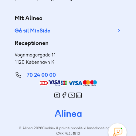
Mit Alinea
Gå til MinSide
Receptionen
Vognmagergade 11
1120 København K
70 24 00 00
Mød
os
© Alinea 2026
Cookie- & privatlivspolitik
Handelsbetingelser
CVR 76351910