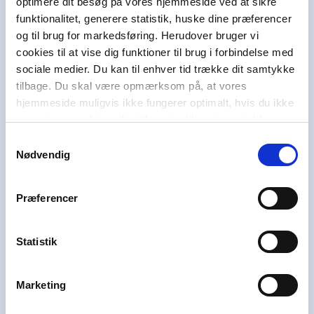
optimere dit besøg på vores hjemmeside ved at sikre
største mediekoncern. Som erhvervs-drivende
funktionalitet, generere statistik, huske dine præferencer
fond har Egmont i mere end 100 år brugt en del
og til brug for markedsføring. Herudover bruger vi
af overskuddet på at hjælpe andre. I dag bruger
cookies til at vise dig funktioner til brug i forbindelse med
Egmont omkring 100 millioner kroner om året
sociale medier. Du kan til enhver tid trække dit samtykke
på at støtte børn og unge i svære livsvilkår i
tilbage. Du skal være opmærksom på, at vores
Danmark, Norge og Sverige i at uddanne sig,
hjemmeside muligvis ikke fungerer optimalt, hvis du ikke
have en aktiv stemme i samfundet og skabe et
accepterer cookies eller tilbagetrækker et samtykke.
godt liv.
Samtykkevalg
Vi hører også under et af Danmarks største og
Nødvendig
førende læringshuse,
Lindhardt og Ringhof
Uddannelse
, sammen med
Akademisk Forlag
,
Præferencer
Praxis
,
GoTutor
(herunder i
Norge
),
Ordblindetræning
og
Forstå
.
Statistik
Kundeservice
Marketing
Få hjælp til køb af læremidler
Alle skoledage: 10-15