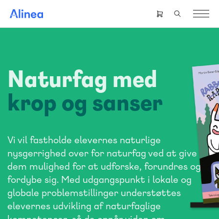
Gå
til
Header
hovedindhold
right
menu
Naturfag med
krop og sanser
Vi vil fastholde elevernes naturlige
nysgerrighed over for naturfag ved at give
dem mulighed for at udforske, forundres og
fordybe sig. Med udgangspunkt i lokale og
globale problemstillinger understøttes
elevernes udvikling af naturfaglige