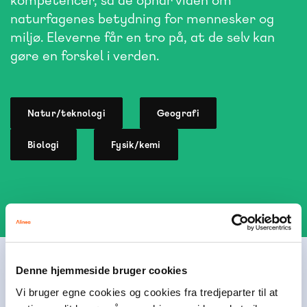
kompetencer, så de opnår viden om
naturfagenes betydning for mennesker og
miljø. Eleverne får en tro på, at de selv kan
gøre en forskel i verden.
Natur/teknologi
Geografi
Biologi
Fysik/kemi
Denne hjemmeside bruger cookies
Alinea støtter børn og unge
Vi bruger egne cookies og cookies fra tredjeparter til at
Alinea er en del af Egmont, der er Nordens