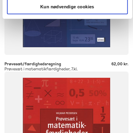
Kun nødvendige cookies
-
+
Prøvesæt/færdighedsregning
62,00 kr.
Prøvesæt i matematikfærdigheder, 7.kl.
FAG
Matematik
NIVEAU
6. klasse
FORMAT
Engangsbog
ISBN
9788723009302