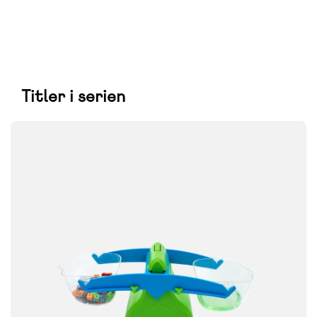
Titler i serien
FAG
Matematik
FORMAT
Konkrete materialer
ISBN
9788723533319