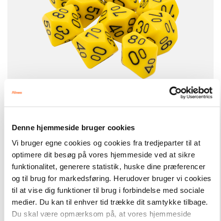
-
+
Denne hjemmeside bruger cookies
Vi bruger egne cookies og cookies fra tredjeparter til at
Konkrete materialer
44,00 kr.
Terning, 10 sider med 10 tabellen (12 stk.)
optimere dit besøg på vores hjemmeside ved at sikre
funktionalitet, generere statistik, huske dine præferencer
og til brug for markedsføring. Herudover bruger vi cookies
Hent flere
til at vise dig funktioner til brug i forbindelse med sociale
medier. Du kan til enhver tid trække dit samtykke tilbage.
Du skal være opmærksom på, at vores hjemmeside