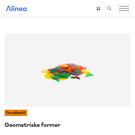
Gå
til
Header
hovedindhold
right
menu
Forudbestil
Geometriske former