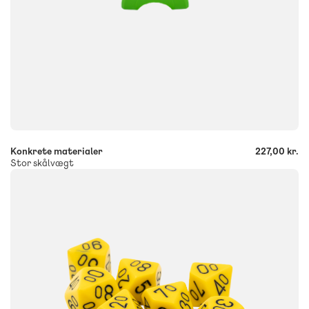
-
+
Konkrete materialer
227,00 kr.
Stor skålvægt
FAG
Matematik
FORMAT
Konkrete materialer
ISBN
9788723532640