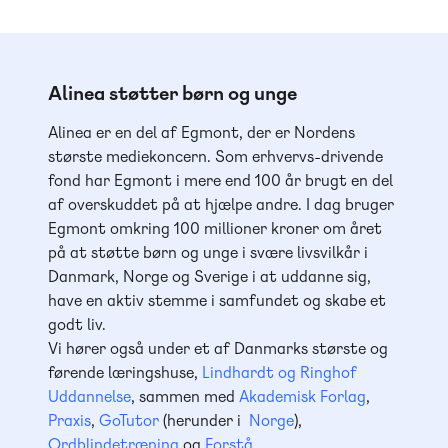
Alinea støtter børn og unge
Alinea er en del af Egmont, der er Nordens
største mediekoncern. Som erhvervs-drivende
fond har Egmont i mere end 100 år brugt en del
af overskuddet på at hjælpe andre. I dag bruger
Egmont omkring 100 millioner kroner om året
på at støtte børn og unge i svære livsvilkår i
Danmark, Norge og Sverige i at uddanne sig,
have en aktiv stemme i samfundet og skabe et
godt liv.
Vi hører også under et af Danmarks største og
førende læringshuse,
Lindhardt og Ringhof
Uddannelse
, sammen med
Akademisk Forlag
,
Praxis
,
GoTutor
(herunder i
Norge
),
Ordblindetræning
og
Forstå
.