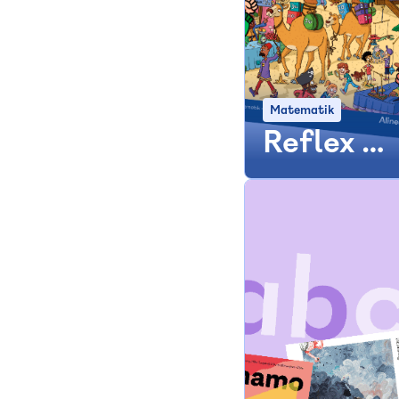
Matematik
Reflex 5
er
landet