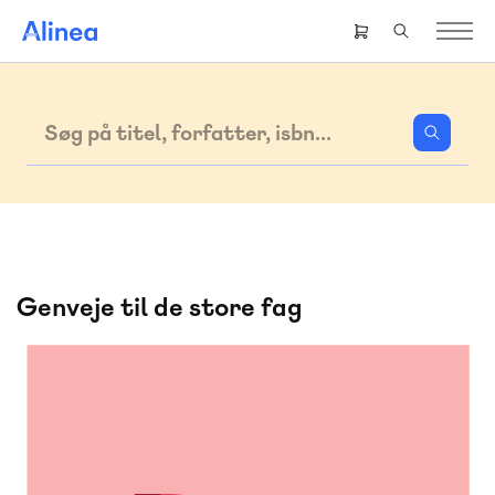
Gå
til
Header
hovedindhold
right
menu
Search
Genveje til de store fag