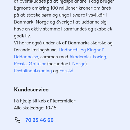
af overskuddet på at hjælpe andre. I dag bruger
Egmont omkring 100 millioner kroner om året
på at støtte børn og unge i svære livsvilkår i
Danmark, Norge og Sverige i at uddanne sig,
have en aktiv stemme i samfundet og skabe et
godt liv.
Vi hører også under et af Danmarks største og
førende læringshuse,
Lindhardt og Ringhof
Uddannelse
, sammen med
Akademisk Forlag
,
Praxis
,
GoTutor
(herunder i
Norge
),
Ordblindetræning
og
Forstå
.
Kundeservice
Få hjælp til køb af læremidler
Alle skoledage: 10-15
70 25 46 66