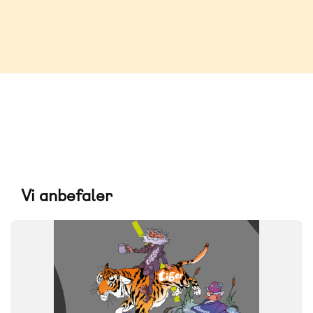
Vi anbefaler
FAG
Dansk
NIVEAU
7. klasse