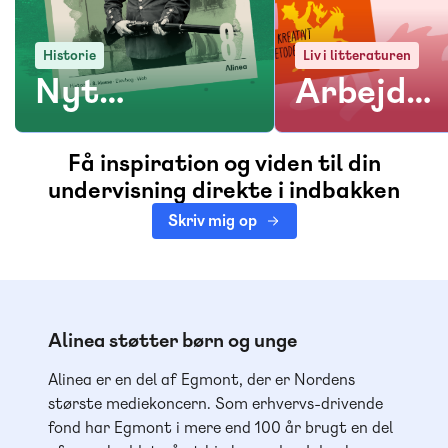
Historie
Liv i litteraturen
Nyt
Arbejd
grundsystem
med
Få inspiration og viden til din
til
Klods-
undervisning direkte i indbakken
udskolingen
Hans-
Skriv mig op
metoden
Alinea støtter børn og unge
Alinea er en del af Egmont, der er Nordens
største mediekoncern. Som erhvervs-drivende
fond har Egmont i mere end 100 år brugt en del