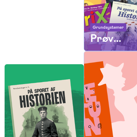
Grundsystemer
Prøv
gratis i
30 dage