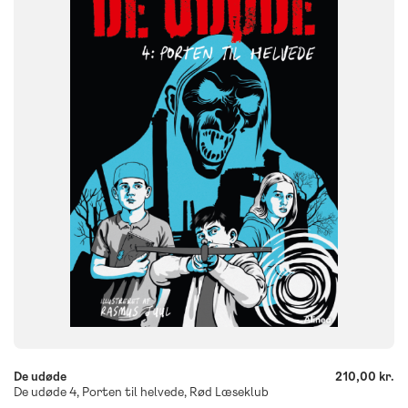
NIVEAU
3. klasse
4. klasse
5. klasse
6. klasse
FORMAT
Flergangsbog
ISBN
9788723579041
-
+
De udøde
210,00 kr.
De udøde 4, Porten til helvede, Rød Læseklub