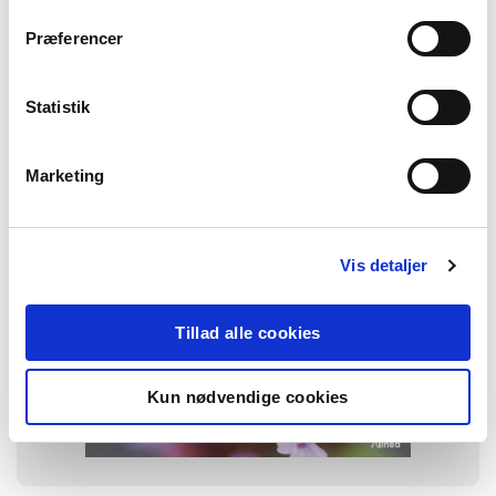
FAG
Dansk
Præferencer
NIVEAU
0. klasse
1. klasse
2. klasse
3. klasse
Statistik
FORMAT
Flergangsbog
Marketing
ISBN
9788723580122
Vis detaljer
Tillad alle cookies
Kun nødvendige cookies
-
+