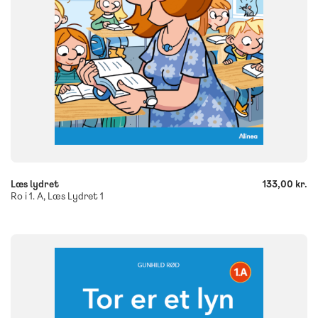
-
+
Læs lydret
133,00 kr.
Ro i 1. A, Læs Lydret 1
FAG
Dansk
NIVEAU
0. klasse
1. klasse
2. klasse
3. klasse