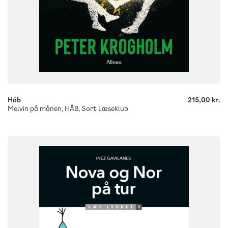
-
+
Håb
215,00 kr.
Melvin på månen, HÅB, Sort Læseklub
FAG
Dansk
NIVEAU
0. klasse
1. klasse
2. klasse
3. klasse
FORMAT
Flergangsbog