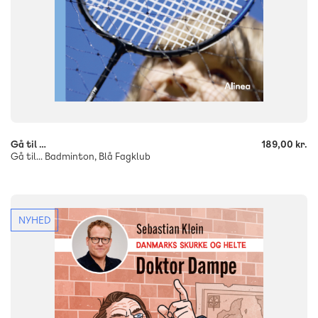
-
+
Gå til …
189,00 kr.
Gå til... Badminton, Blå Fagklub
NYHED
FAG
Dansk
Historie
NIVEAU
4. klasse
5. klasse
6. klasse
FORMAT
Flergangsbog