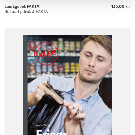
Læs Lydret FAKTA
133,00 kr.
Bi, Læs Lydret 3, FAKTA
FAG
Dansk
NIVEAU
7. klasse
8. klasse
9. klasse
10. klasse
FORMAT
Flergangsbog
ISBN
9788723578631