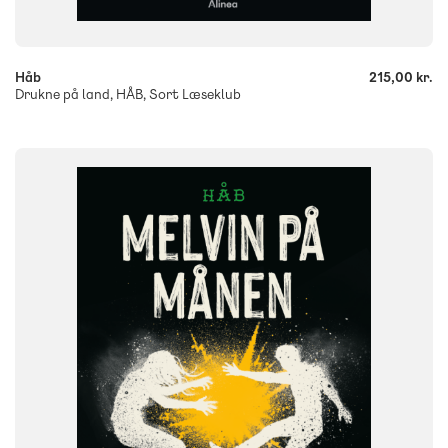
-
+
Håb
215,00 kr.
Drukne på land, HÅB, Sort Læseklub
FAG
Dansk
NIVEAU
6. klasse
7. klasse
8. klasse
9. klasse
10. klasse
FORMAT
Flergangsbog
ISBN
9788723576927