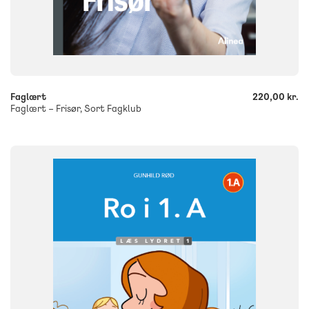
-
+
Faglært
220,00 kr.
Faglært – Frisør, Sort Fagklub
FAG
Dansk
NIVEAU
0. klasse
1. klasse
2. klasse
3. klasse
FORMAT
Flergangsbog
ISBN
9788723577177