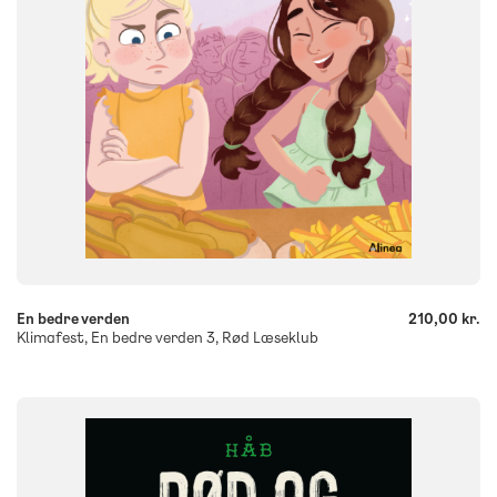
-
+
En bedre verden
210,00 kr.
Klimafest, En bedre verden 3, Rød Læseklub
FAG
Dansk
NIVEAU