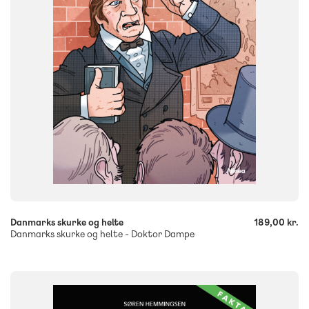
ISBN
9788723578471
-
+
Danmarks skurke og helte
189,00 kr.
Danmarks skurke og helte - Doktor Dampe
FAG
Dansk