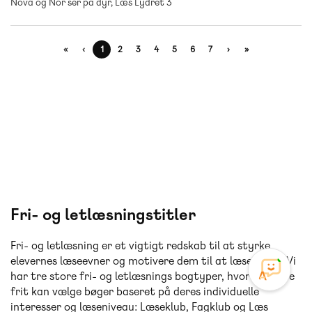
Nova og Nor ser på dyr, Læs Lydret 3
«
‹
1
2
3
4
5
6
7
›
»
Fri- og letlæsningstitler
Fri- og letlæsning er et vigtigt redskab til at styrke
elevernes læseevner og motivere dem til at læse mere. Vi
har tre store fri- og letlæsnings bogtyper, hvor eleverne
frit kan vælge bøger baseret på deres individuelle
interesser og læseniveau: Læseklub, Fagklub og Læs