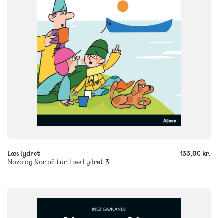
ISBN
9788723579140
-
+
Læs lydret
133,00 kr.
Nova og Nor på tur, Læs Lydret 3
FAG
Dansk