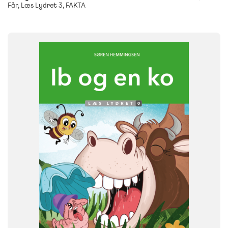
Får, Læs Lydret 3, FAKTA
FAG
Dansk
NIVEAU
0. klasse
1. klasse
2. klasse
3. klasse
FORMAT
Flergangsbog
ISBN
9788723578945