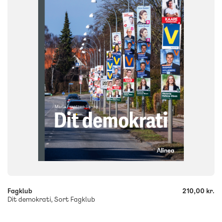
FORMAT
Flergangsbog
ISBN
9788723573513
-
+
Fagklub
210,00 kr.
Dit demokrati, Sort Fagklub