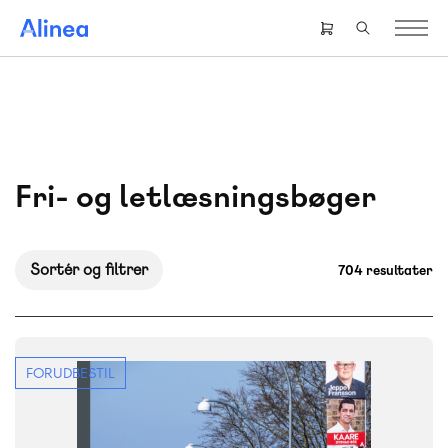
Gå
til
Header
hovedindhold
right
menu
Fri- og letlæsningsbøger
Sortér og filtrer
704 resultater
FORUDBESTIL
FAG
Dansk
NIVEAU
7. klasse
8. klasse
9. klasse