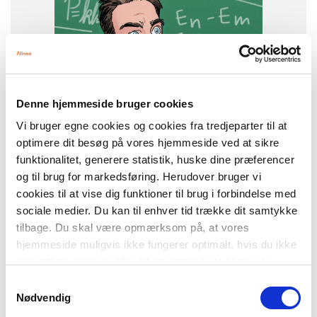
FORMAT
Flergangsbog
ISBN
9788723579287
Denne hjemmeside bruger cookies
Vi bruger egne cookies og cookies fra tredjeparter til at
optimere dit besøg på vores hjemmeside ved at sikre
funktionalitet, generere statistik, huske dine præferencer
og til brug for markedsføring. Herudover bruger vi
-
+
cookies til at vise dig funktioner til brug i forbindelse med
sociale medier. Du kan til enhver tid trække dit samtykke
tilbage. Du skal være opmærksom på, at vores
hjemmeside muligvis ikke fungerer optimalt, hvis du ikke
Danmarks skurke og helte
189,00 kr.
Danmarks skurke og helte - Niels Bohr
accepterer cookies eller tilbagetrækker et samtykke.
Samtykkevalg
Nødvendig