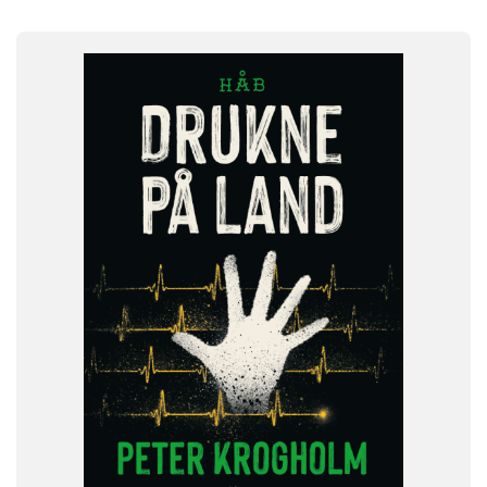
FAG
Dansk
NIVEAU
6. klasse
7. klasse
8. klasse
9. klasse
10. klasse
FORMAT
Flergangsbog
ISBN
9788723576897