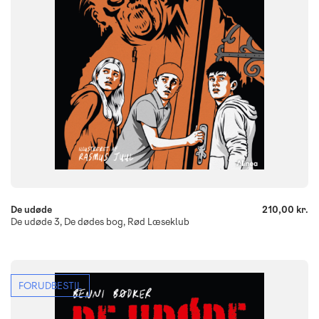
9788723579010
-
+
De udøde
210,00 kr.
De udøde 3, De dødes bog, Rød Læseklub
FORUDBESTIL
FAG
Dansk