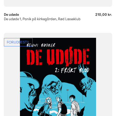
De udøde
210,00 kr.
De udøde 1, Panik på kirkegården, Rød Læseklub
FORUDBESTIL
FAG
Dansk
NIVEAU
3. klasse
4. klasse
5. klasse
6. klasse
FORMAT
Flergangsbog
ISBN
9788723578990