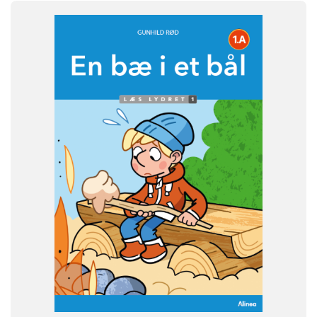
FAG
Dansk
NIVEAU
0. klasse
1. klasse
2. klasse
3. klasse
FORMAT
Flergangsbog
ISBN
9788723577153
-
+