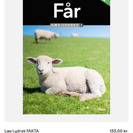
NIVEAU
0. klasse
1. klasse
2. klasse
3. klasse
FORMAT
Flergangsbog
ISBN
9788723580146
-
+
Læs Lydret FAKTA
133,00 kr.