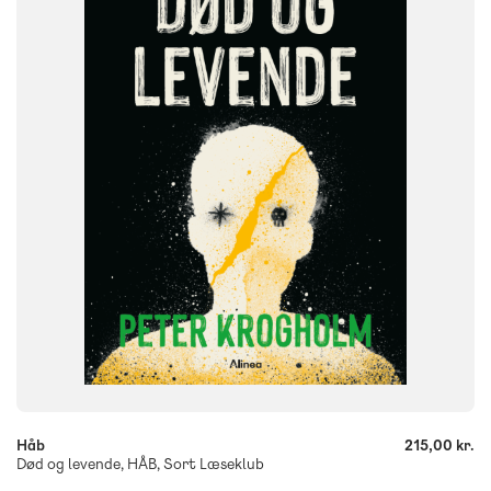
6. klasse
7. klasse
8. klasse
9. klasse
10. klasse
FORMAT
Flergangsbog
ISBN
9788723576941
-
+
Håb
215,00 kr.
Død og levende, HÅB, Sort Læseklub