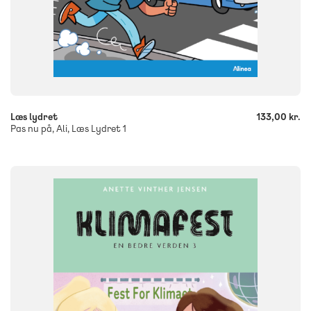
-
+
Læs lydret
133,00 kr.
Pas nu på, Ali, Læs Lydret 1
FAG
Dansk
NIVEAU
3. klasse
4. klasse
5. klasse
6. klasse
FORMAT
Flergangsbog
ISBN
9788723578907