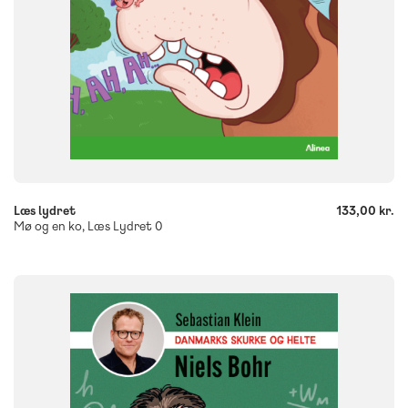
-
+
Læs lydret
133,00 kr.
Mø og en ko, Læs Lydret 0
FAG
Dansk
Historie
NIVEAU
4. klasse
5. klasse
6. klasse