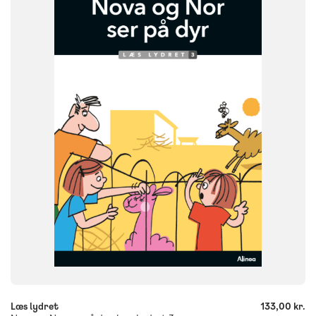
NIVEAU
0. klasse
1. klasse
2. klasse
3. klasse
FORMAT
Flergangsbog
ISBN
9788723579126
-
+
Læs lydret
133,00 kr.