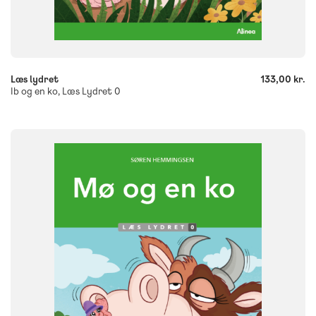
-
+
Læs lydret
133,00 kr.
Ib og en ko, Læs Lydret 0
FAG
Dansk
NIVEAU
0. klasse
1. klasse
2. klasse
3. klasse
FORMAT
Flergangsbog
ISBN
9788723580108