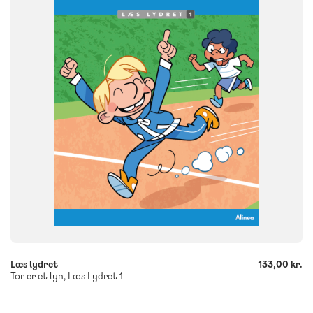
FORMAT
Flergangsbog
ISBN
9788723577191
-
+
Læs lydret
133,00 kr.
Tor er et lyn, Læs Lydret 1