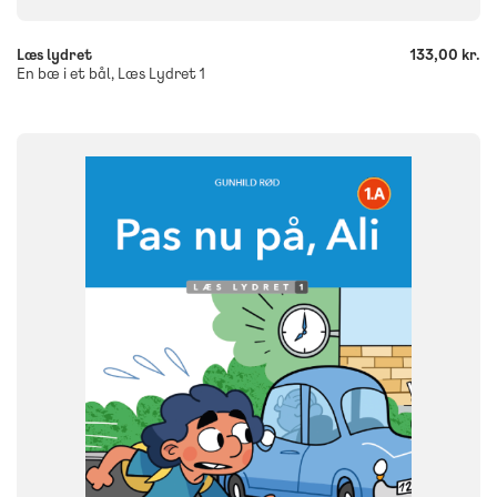
Læs lydret
133,00 kr.
En bæ i et bål, Læs Lydret 1
FAG
Dansk
NIVEAU
0. klasse
1. klasse
2. klasse
3. klasse
FORMAT
Flergangsbog
ISBN
9788723580047