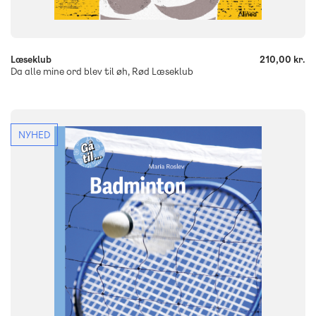
-
+
Læseklub
210,00 kr.
Da alle mine ord blev til øh, Rød Læseklub
NYHED
FAG
Dansk
NIVEAU
2. klasse
3. klasse
4. klasse
5. klasse
6. klasse
FORMAT
Flergangsbog
ISBN
9788723577047