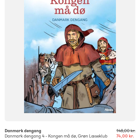
NIVEAU
0. klasse
1. klasse
2. klasse
3. klasse
FORMAT
Flergangsbog
ISBN
9788723561305
-
+
Danmark dengang
148,00 kr.
Danmark dengang 4 - Kongen må dø, Grøn Læseklub
74,00 kr.