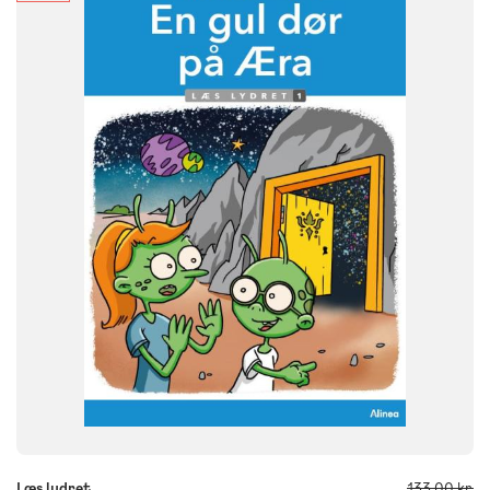
Dansk
Børnehaveklasse
NIVEAU
0. klasse
1. klasse
2. klasse
3. klasse
FORMAT
Flergangsbog
ISBN
9788723560919
-
+
Læs lydret
133,00 kr.