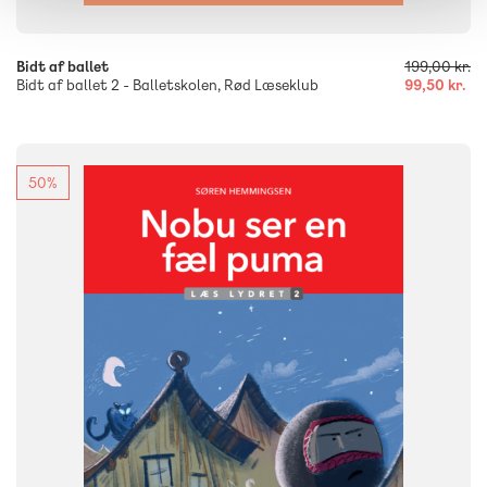
Bidt af ballet
199,00 kr.
Bidt af ballet 2 - Balletskolen, Rød Læseklub
99,50 kr.
50%
FAG
Dansk
Børnehaveklasse
NIVEAU
0. klasse
1. klasse
2. klasse
3. klasse
FORMAT
Flergangsbog
ISBN
9788723560872