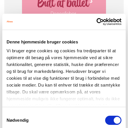
FORMAT
Flergangsbog
ISBN
9788723564627
Denne hjemmeside bruger cookies
Vi bruger egne cookies og cookies fra tredjeparter til at
optimere dit besøg på vores hjemmeside ved at sikre
funktionalitet, generere statistik, huske dine præferencer
og til brug for markedsføring. Herudover bruger vi
cookies til at vise dig funktioner til brug i forbindelse med
sociale medier. Du kan til enhver tid trække dit samtykke
-
+
tilbage. Du skal være opmærksom på, at vores
hjemmeside muligvis ikke fungerer optimalt, hvis du ikke
accepterer cookies eller tilbagetrækker et samtykke.
Bidt af ballet
199,00 kr.
Samtykkevalg
Bidt af ballet 3 - Dansefeber, Rød Læseklub
99,50 kr.
Nødvendig