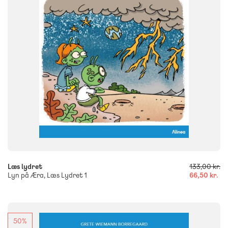
Flergangsbog
ISBN
9788723560902
-
+
Læs lydret
133,00 kr.
Lyn på Æra, Læs Lydret 1
66,50 kr.
50%
FAG