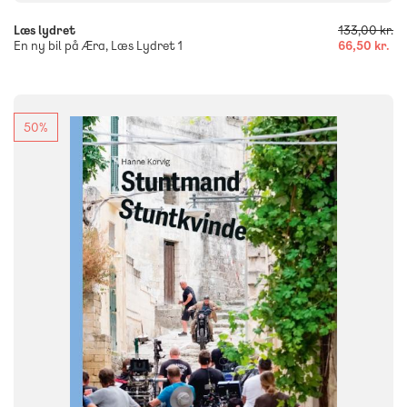
Læs lydret
133,00 kr.
En ny bil på Æra, Læs Lydret 1
66,50 kr.
50%
FAG
Dansk
NIVEAU
4. klasse
5. klasse
6. klasse
FORMAT
Flergangsbog
ISBN
9788723560360