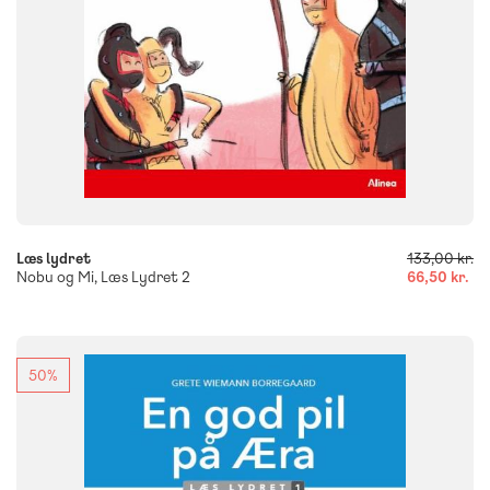
-
+
Læs lydret
133,00 kr.
Nobu og Mi, Læs Lydret 2
66,50 kr.
50%
FAG
Dansk
Børnehaveklasse
NIVEAU
0. klasse
1. klasse
2. klasse
3. klasse