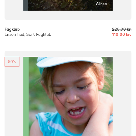
-
+
Fagklub
220,00 kr.
Ensomhed, Sort Fagklub
110,00 kr.
50%
FAG
Dansk
NIVEAU
0. klasse
1. klasse
2. klasse
3. klasse
FORMAT
Flergangsbog
ISBN
9788723568052