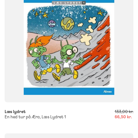
FORMAT
Flergangsbog
ISBN
9788723560940
-
+
Læs lydret
133,00 kr.
En hed tur på Æra, Læs Lydret 1
66,50 kr.