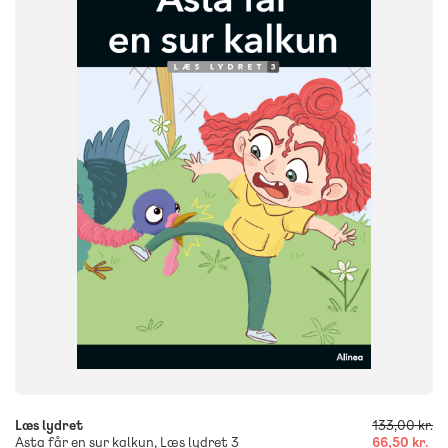
NIVEAU
0. klasse
1. klasse
2. klasse
3. klasse
FORMAT
Flergangsbog
ISBN
9788723567482
-
+
Læs lydret
133,00 kr.
Asta får en sur kalkun, Læs lydret 3
66,50 kr.