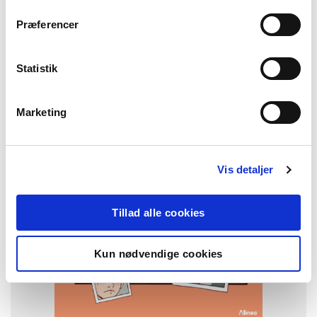
Præferencer
50%
FAG
Dansk
Statistik
NIVEAU
3. klasse
4. klasse
5. klasse
6. klasse
FORMAT
Marketing
Flergangsbog
ISBN
9788723564603
Vis detaljer
Tillad alle cookies
Kun nødvendige cookies
-
+