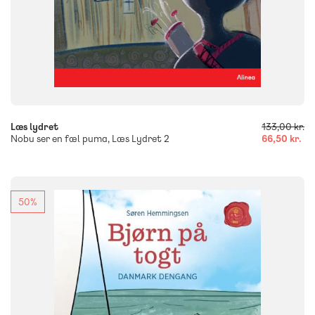
-
+
Læs lydret
133,00 kr.
Nobu ser en fæl puma, Læs Lydret 2
66,50 kr.
50%
FAG
Dansk
Historie
NIVEAU
0. klasse
1. klasse
2. klasse
3. klasse
FORMAT
Flergangsbog