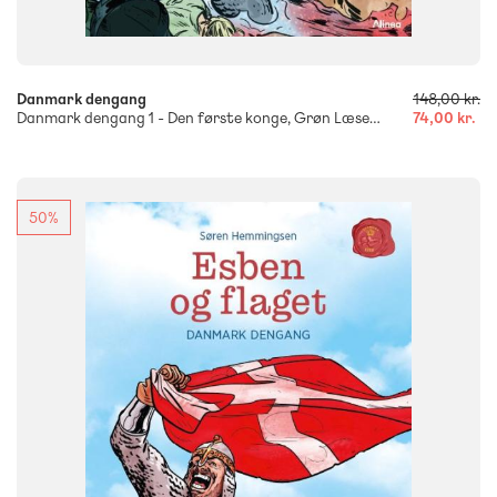
-
+
Danmark dengang
148,00 kr.
Danmark dengang 1 - Den første konge, Grøn Læseklub
74,00 kr.
50%
FAG
Dansk
Historie
NIVEAU
0. klasse
1. klasse
2. klasse
3. klasse
FORMAT
Flergangsbog
ISBN
9788723561299