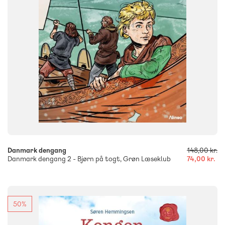
ISBN
9788723558466
-
+
Danmark dengang
148,00 kr.
Danmark dengang 2 - Bjørn på togt, Grøn Læseklub
74,00 kr.
50%
FAG
Dansk
Historie