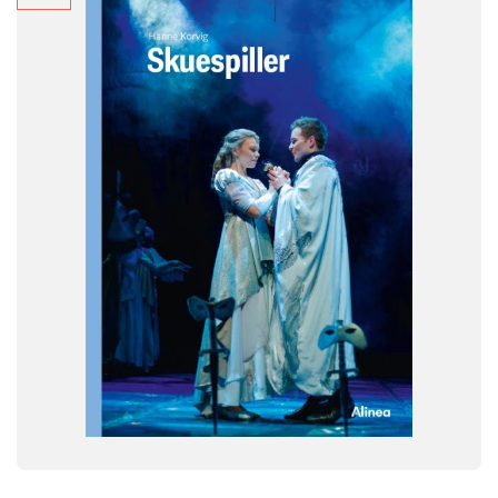
Dansk
NIVEAU
4. klasse
5. klasse
6. klasse
FORMAT
Flergangsbog
ISBN
9788723560353
-
+