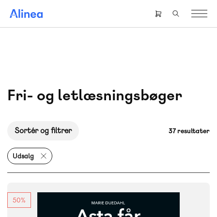
Gå
til
Header
hovedindhold
right
menu
Fri- og letlæsningsbøger
Sortér og filtrer
37 resultater
Udsalg
50%
FAG
Dansk