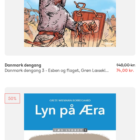
-
+
Danmark dengang
148,00 kr.
Danmark dengang 3 - Esben og flaget, Grøn Læseklub
74,00 kr.
50%
FAG
Dansk
Børnehaveklasse
NIVEAU
0. klasse
1. klasse
2. klasse
3. klasse
FORMAT