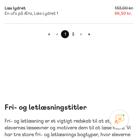
Læs lydret
133,00 kr.
En ufo på Æra, Læs Lydret 1
66,50 kr.
«
‹
1
2
›
»
Fri- og letlæsningstitler
Fri- og letlæsning er et vigtigt redskab til at styrke
elevernes læseevner og motivere dem til at læse mere. Vi
har tre store fri- og letlæsnings bogtyper, hvor eleverne