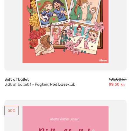
-
+
Bidt af ballet
199,00 kr.
Bidt af ballet 1 - Pagten, Rød Læseklub
99,50 kr.
50%
FAG
Dansk
NIVEAU
3. klasse
4. klasse
5. klasse
6. klasse