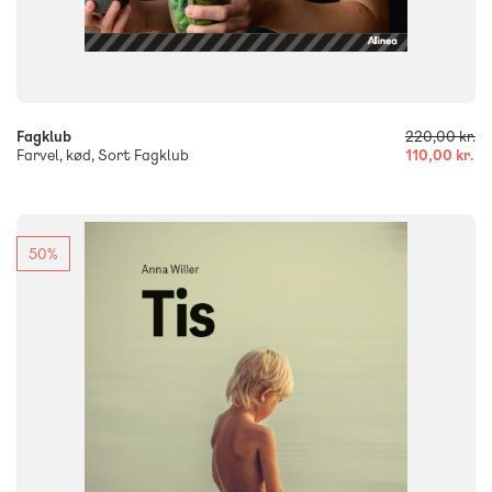
-
+
Fagklub
220,00 kr.
Farvel, kød, Sort Fagklub
110,00 kr.
50%
FAG
Dansk
NIVEAU
0. klasse
1. klasse
2. klasse
3. klasse
FORMAT
Flergangsbog
ISBN
9788723566515