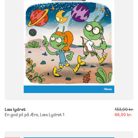
FORMAT
Flergangsbog
ISBN
9788723560889
-
+
Læs lydret
133,00 kr.
En god pil på Æra, Læs Lydret 1
66,50 kr.