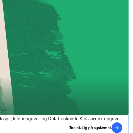
rollespil, kildeopgaver og Det Tænkende Klasserum-opgaver.
Tag et kig på systemet