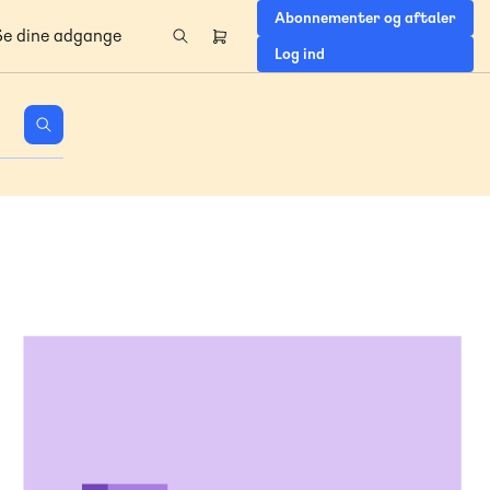
Abonnementer og aftaler
Se dine adgange
Header
Log ind
right
menu