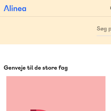
Gå
til
hovedindhold
Search
Genveje til de store fag