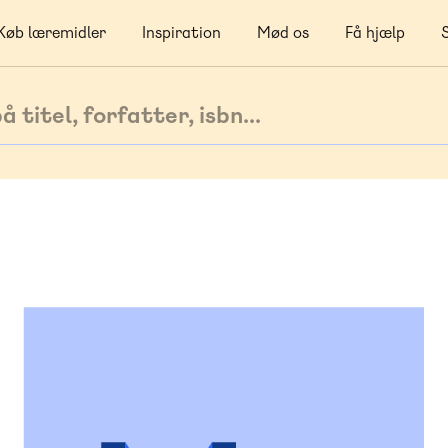
Køb læremidler
Inspiration
Mød os
Få hjælp