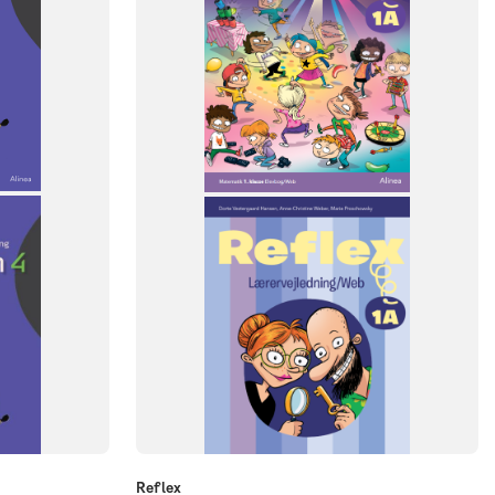
FAG
Matematik
NIVEAU
1. klasse
Reflex