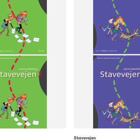
NIVEAU
6. klasse
Stavevejen